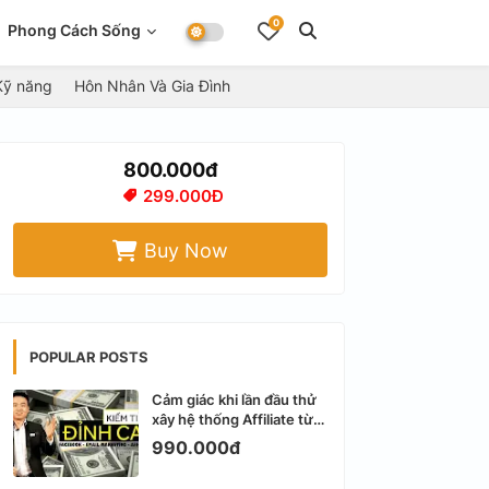
0
Phong Cách Sống
Kỹ năng
Hôn Nhân Và Gia Đình
800.000đ
299.000Đ
Buy Now
POPULAR POSTS
Cảm giác khi lần đầu thử
xây hệ thống Affiliate từ
Facebook cá nhân
990.000đ