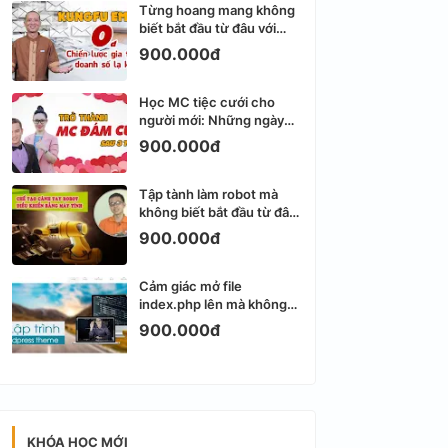
Từng hoang mang không
biết bắt đầu từ đâu với
Email Marketing
900.000đ
Học MC tiệc cưới cho
người mới: Những ngày
đầu thực sự khá ngợp
900.000đ
Tập tành làm robot mà
không biết bắt đầu từ đâu
thì dễ nản thật
900.000đ
Cảm giác mở file
index.php lên mà không
biết viết gì tiếp theo
900.000đ
KHÓA HỌC MỚI