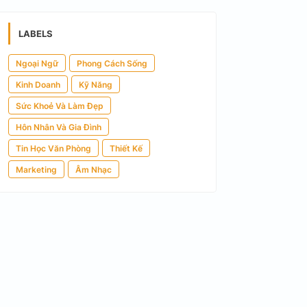
LABELS
Ngoại Ngữ
Phong Cách Sống
Kinh Doanh
Kỹ Năng
Sức Khoẻ Và Làm Đẹp
Hôn Nhân Và Gia Đình
Tin Học Văn Phòng
Thiết Kế
Marketing
Âm Nhạc