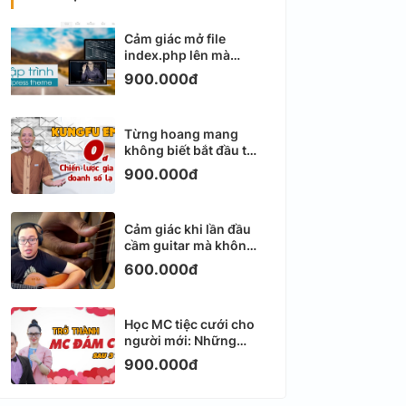
Cảm giác mở file
index.php lên mà
không biết viết gì tiếp
900.000đ
theo
Từng hoang mang
không biết bắt đầu từ
đâu với Email
900.000đ
Marketing
Cảm giác khi lần đầu
cầm guitar mà không
biết bắt đầu từ đâu
600.000đ
Học MC tiệc cưới cho
người mới: Những
ngày đầu thực sự khá
900.000đ
ngợp