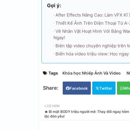
Gợi ý:
After Effects Nâng Cao: Làm VFX Kĩ
Thiết Kế Ảnh Trên Điện Thoại Từ A-
Vẽ Nhân Vật Hoạt Hình Với Bảng Wa
Ngay!
Biên tập video chuyên nghiệp trên M
Biến hóa video triệu view: Học ngay
Tags
Khóa học Nhiếp Ảnh Và Video
N
Facebook
Twitter
Wh
CŨ HƠN
🔥 Bí mật BODY triệu người mê: Thay đổi ngay hôm
lộc đón yêu!