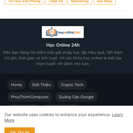
Tin Học Văn Phòng
Thiết Kế
Marketing
Âm Nhạc
Học Online 24h
Nếu bạn đang tìm kiếm một giải pháp học tập hiệu quả, tiết kiệm
chi phí, thời gian và linh hoạt, thì các khóa học online là một lựa
chọn tuyệt vời dành cho bạn.
Home
Giới Thiệu
Crypto Tech
PhucThinhComputer
Quảng Cáo Google
Thiết kế in ấn
Techsolution.vn
Our website uses cookies to enhance your experience.
Learn
More
Học Online cùng Chuyên gia - Khóa học trực tuyến dành cho
người đi làm © 2023 - 2026 Học Online 24h - Design by
Ok, Go it!