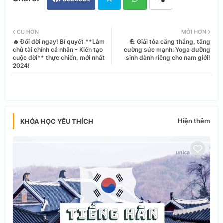
Twi
Wh
CŨ HƠN
MỚI HƠN
🔥 Đổi đời ngay! Bí quyết **Làm
💪 Giải tỏa căng thẳng, tăng
tter
ats
chủ tài chính cá nhân - Kiến tạo
cường sức mạnh: Yoga dưỡng
cuộc đời** thực chiến, mới nhất
sinh dành riêng cho nam giới!
2024!
app
Hiện thêm
KHÓA HỌC YÊU THÍCH