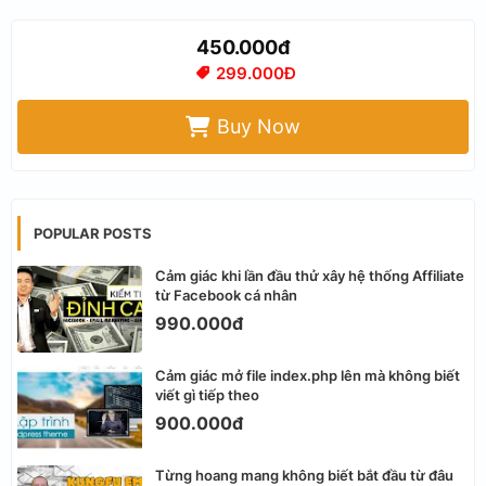
450.000đ
299.000Đ
Buy Now
POPULAR POSTS
Cảm giác khi lần đầu thử xây hệ thống Affiliate
từ Facebook cá nhân
990.000đ
Cảm giác mở file index.php lên mà không biết
viết gì tiếp theo
900.000đ
Từng hoang mang không biết bắt đầu từ đâu