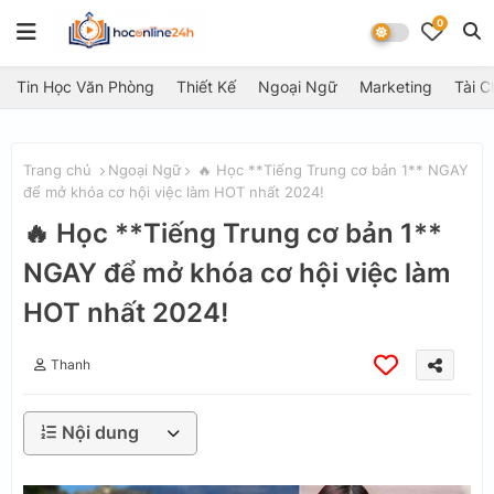
0
Tin Học Văn Phòng
Thiết Kế
Ngoại Ngữ
Marketing
Tài C
Trang chủ
Ngoại Ngữ
🔥 Học **Tiếng Trung cơ bản 1** NGAY
để mở khóa cơ hội việc làm HOT nhất 2024!
🔥 Học **Tiếng Trung cơ bản 1**
NGAY để mở khóa cơ hội việc làm
HOT nhất 2024!
Thanh
Nội dung