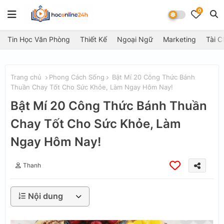
0
Tin Học Văn Phòng
Thiết Kế
Ngoại Ngữ
Marketing
Tài C
Trang chủ
Phong Cách Sống
Bật Mí 20 Công Thức Bánh
Thuần Chay Tốt Cho Sức Khỏe, Làm Ngay Hôm Nay!
Bật Mí 20 Công Thức Bánh Thuần
Chay Tốt Cho Sức Khỏe, Làm
Ngay Hôm Nay!
Thanh
Nội dung