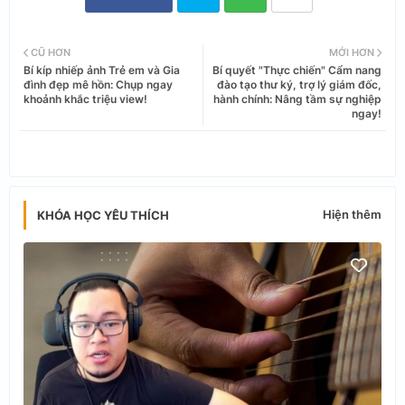
Twi
Wh
CŨ HƠN
MỚI HƠN
Bí kíp nhiếp ảnh Trẻ em và Gia
Bí quyết "Thực chiến" Cẩm nang
tter
ats
đình đẹp mê hồn: Chụp ngay
đào tạo thư ký, trợ lý giám đốc,
khoảnh khắc triệu view!
hành chính: Nâng tầm sự nghiệp
ngay!
app
Hiện thêm
KHÓA HỌC YÊU THÍCH