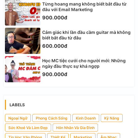
Từng hoang mang không biết bắt đầu từ
đâu với Email Marketing
900.000đ
Cảm giác khi lần đầu cầm guitar mà không
biết bắt đầu từ đâu
600.000đ
Học MC tiệc cưới cho người mới: Những
ngày đầu thực sự khá ngợp
900.000đ
LABELS
Ngoại Ngữ
Phong Cách Sống
Kinh Doanh
Kỹ Năng
Sức Khoẻ Và Làm Đẹp
Hôn Nhân Và Gia Đình
Tin Học Văn Phòng
Thiết Kế
Marketing
Âm Nhạc