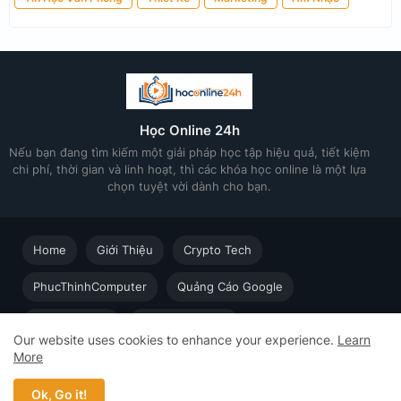
Học Online 24h
Nếu bạn đang tìm kiếm một giải pháp học tập hiệu quả, tiết kiệm
chi phí, thời gian và linh hoạt, thì các khóa học online là một lựa
chọn tuyệt vời dành cho bạn.
Home
Giới Thiệu
Crypto Tech
PhucThinhComputer
Quảng Cáo Google
Thiết kế in ấn
Techsolution.vn
Our website uses cookies to enhance your experience.
Learn
More
Học Online cùng Chuyên gia - Khóa học trực tuyến dành cho
người đi làm © 2023 - 2026 Học Online 24h - Design by
Ok, Go it!
Web5s.net