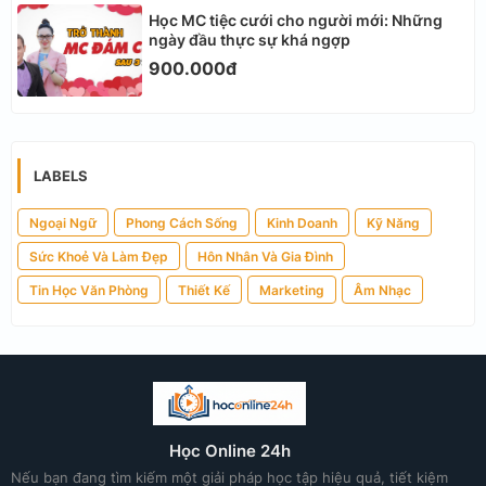
Học MC tiệc cưới cho người mới: Những
ngày đầu thực sự khá ngợp
900.000đ
LABELS
Ngoại Ngữ
Phong Cách Sống
Kinh Doanh
Kỹ Năng
Sức Khoẻ Và Làm Đẹp
Hôn Nhân Và Gia Đình
Tin Học Văn Phòng
Thiết Kế
Marketing
Âm Nhạc
Học Online 24h
Nếu bạn đang tìm kiếm một giải pháp học tập hiệu quả, tiết kiệm