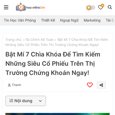
0
Tin Học Văn Phòng
Thiết Kế
Ngoại Ngữ
Marketing
Tài C
Trang chủ
Tài Chính Kế Toán
Bật Mí 7 Chìa Khóa Để Tìm Kiếm
Những Siêu Cổ Phiếu Trên Thị Trường Chứng Khoán Ngay!
Bật Mí 7 Chìa Khóa Để Tìm Kiếm
Những Siêu Cổ Phiếu Trên Thị
Trường Chứng Khoán Ngay!
Thanh
Nội dung