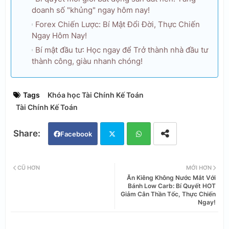
doanh số "khủng" ngay hôm nay!
Forex Chiến Lược: Bí Mật Đổi Đời, Thực Chiến
Ngay Hôm Nay!
Bí mật đầu tư: Học ngay để Trở thành nhà đầu tư
thành công, giàu nhanh chóng!
Tags
Khóa học Tài Chính Kế Toán
Tài Chính Kế Toán
Facebook
Twi
Wh
CŨ HƠN
MỚI HƠN
Ăn Kiêng Không Nước Mắt Với
tter
ats
Bánh Low Carb: Bí Quyết HOT
Giảm Cân Thần Tốc, Thực Chiến
Ngay!
app