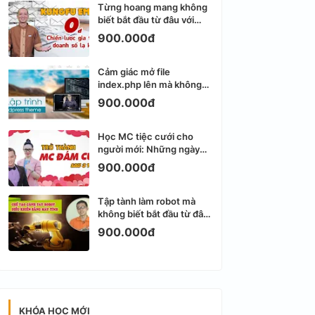
Từng hoang mang không
biết bắt đầu từ đâu với
Email Marketing
900.000đ
Cảm giác mở file
index.php lên mà không
biết viết gì tiếp theo
900.000đ
Học MC tiệc cưới cho
người mới: Những ngày
đầu thực sự khá ngợp
900.000đ
Tập tành làm robot mà
không biết bắt đầu từ đâu
thì dễ nản thật
900.000đ
KHÓA HỌC MỚI