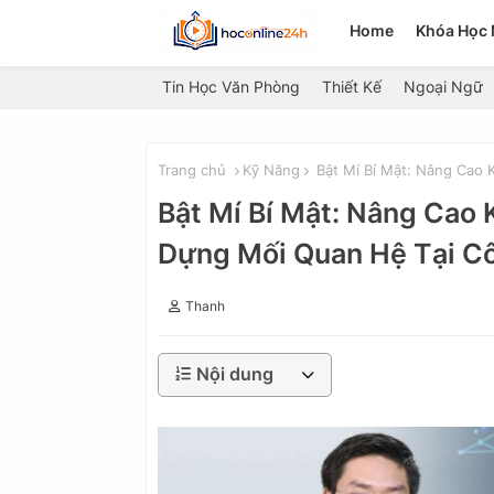
Home
Khóa Học 
Tin Học Văn Phòng
Thiết Kế
Ngoại Ngữ
Trang chủ
Kỹ Năng
Bật Mí Bí Mật: Nâng Cao
Bật Mí Bí Mật: Nâng Cao
Dựng Mối Quan Hệ Tại C
Thanh
Nội dung