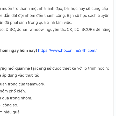
 muốn trở thành một nhà lãnh đạo, bài học này sẽ cung cấp
để dẫn dắt đội nhóm đến thành công. Bạn sẽ học cách truyền
ấn đề phát sinh trong quá trình làm việc.
o, DISC, Johari window, nguyên tắc CK, 5C, SCORE để nâng
 nhóm ngay hôm nay!
https://www.hoconline24h.com/
ựng mối quan hệ tại công sở
được thiết kế với lộ trình học rõ
à áp dụng vào thực tế:
quan trọng của teamwork.
nhóm phổ biến.
u quả trong nhóm.
i công sở.
m hiệu quả.