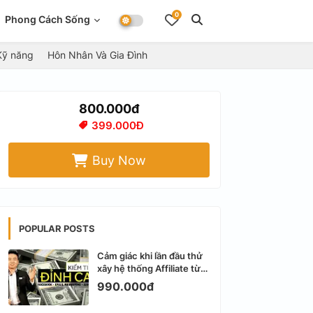
0
Phong Cách Sống
Kỹ năng
Hôn Nhân Và Gia Đình
800.000đ
399.000Đ
Buy Now
POPULAR POSTS
Cảm giác khi lần đầu thử
xây hệ thống Affiliate từ
Facebook cá nhân
990.000đ