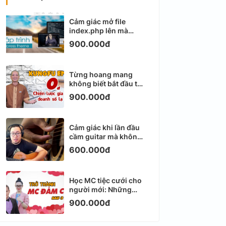
Cảm giác mở file
index.php lên mà
không biết viết gì tiếp
900.000đ
theo
Từng hoang mang
không biết bắt đầu từ
đâu với Email
900.000đ
Marketing
Cảm giác khi lần đầu
cầm guitar mà không
biết bắt đầu từ đâu
600.000đ
Học MC tiệc cưới cho
người mới: Những
ngày đầu thực sự khá
900.000đ
ngợp