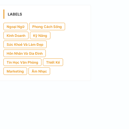
LABELS
Ngoại Ngữ
Phong Cách Sống
Kinh Doanh
Kỹ Năng
Sức Khoẻ Và Làm Đẹp
Hôn Nhân Và Gia Đình
Tin Học Văn Phòng
Thiết Kế
Marketing
Âm Nhạc