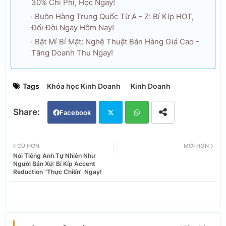
30% Chi Phí, Học Ngay!
Buôn Hàng Trung Quốc Từ A - Z: Bí Kíp HOT,
Đổi Đời Ngay Hôm Nay!
Bật Mí Bí Mật: Nghệ Thuật Bán Hàng Giá Cao -
Tăng Doanh Thu Ngay!
Tags
Khóa học Kinh Doanh
Kinh Doanh
Facebook
Twi
Wh
CŨ HƠN
MỚI HƠN
Nói Tiếng Anh Tự Nhiên Như
tter
ats
Người Bản Xứ: Bí Kíp Accent
Reduction "Thực Chiến" Ngay!
app