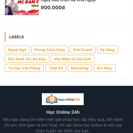
900.000đ
LABELS
Ngoại Ngữ
Phong Cách Sống
Kinh Doanh
Kỹ Năng
Sức Khoẻ Và Làm Đẹp
Hôn Nhân Và Gia Đình
Tin Học Văn Phòng
Thiết Kế
Marketing
Âm Nhạc
Học Online 24h
Nếu bạn đang tìm kiếm một giải pháp học tập hiệu quả, tiết kiệm
chi phí, thời gian và linh hoạt, thì các khóa học online là một lựa
chọn tuyệt vời dành cho bạn.