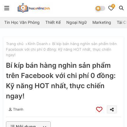
0
Tin Học Văn Phòng
Thiết Kế
Ngoại Ngữ
Marketing
Tài C
Trang chủ
Kinh Doanh
Bí kíp bán hàng nghìn sản phẩm trên
Facebook với chi phí 0 đồng: Kỹ năng HOT nhất, thực chiến
ngay!
Bí kíp bán hàng nghìn sản phẩm
trên Facebook với chi phí 0 đồng:
Kỹ năng HOT nhất, thực chiến
ngay!
Thanh
Nội dung