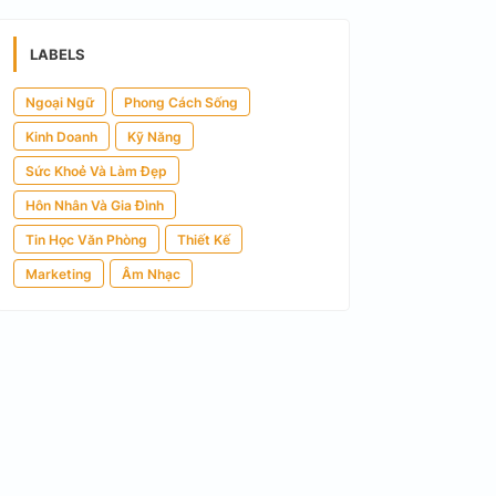
LABELS
Ngoại Ngữ
Phong Cách Sống
Kinh Doanh
Kỹ Năng
Sức Khoẻ Và Làm Đẹp
Hôn Nhân Và Gia Đình
Tin Học Văn Phòng
Thiết Kế
Marketing
Âm Nhạc