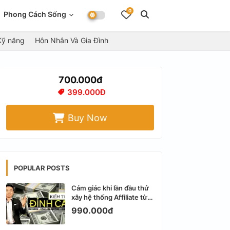
0
Phong Cách Sống
Kỹ năng
Hôn Nhân Và Gia Đình
700.000đ
399.000Đ
Buy Now
POPULAR POSTS
Cảm giác khi lần đầu thử
xây hệ thống Affiliate từ
Facebook cá nhân
990.000đ