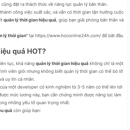
g cũng đặt ra thách thức về năng lực quản lý bản thân.
 thành công việc xuất sắc, và vẫn có thời gian tận hưởng cuộc
ết
quản lý thời gian hiệu quả
, giúp bạn giải phóng bản thân và
 lý thời gian"
tại https://www.hoconline24h.com/ để bắt đầu
 hiệu quả HOT?
liên tục, khả năng
quản lý thời gian hiệu quả
không chỉ là một
rình viên giỏi nhưng không biết quản lý thời gian có thể bỏ lỡ
à uy tín cá nhân.
ủa một developer có kinh nghiệm từ 3-5 năm có thể lên tới
 được mức lương này, bạn cần chứng minh được năng lực làm
rong những yếu tố quan trọng nhất.
ệu quả
còn giúp bạn: