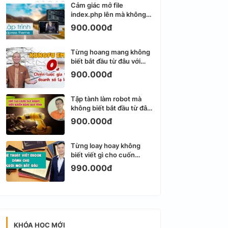
Cảm giác mở file
index.php lên mà không
biết viết gì tiếp theo
900.000đ
Từng hoang mang không
biết bắt đầu từ đâu với
Email Marketing
900.000đ
Tập tành làm robot mà
không biết bắt đầu từ đâu
thì dễ nản thật
900.000đ
Từng loay hoay không
biết viết gì cho cuốn
ebook đầu tiên
990.000đ
KHÓA HỌC MỚI