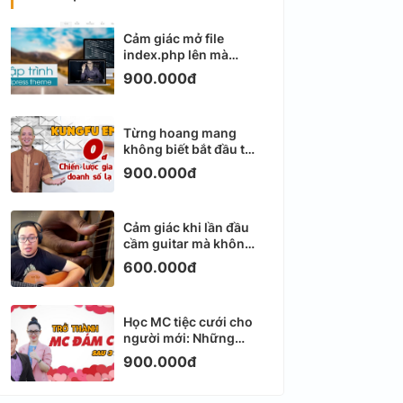
Cảm giác mở file
index.php lên mà
không biết viết gì tiếp
900.000đ
theo
Từng hoang mang
không biết bắt đầu từ
đâu với Email
900.000đ
Marketing
Cảm giác khi lần đầu
cầm guitar mà không
biết bắt đầu từ đâu
600.000đ
Học MC tiệc cưới cho
người mới: Những
ngày đầu thực sự khá
900.000đ
ngợp