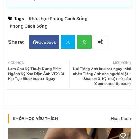
Tags
Khóa học Phong Cách Sống
Phong Cách Sống
Facebook
Twi
Wh
CŨ HƠN
MỚI HƠN
Làm Chủ Kỹ Thuật Dựng Phim
Nói Tiếng Anh lưu loát ngay! Mới
tter
ats
Ngành Kỹ Xảo Điện Ảnh VFX: Bí
nhất: Tiếng Anh cho người Việt -
Kíp Tạo Blockbuster Ngay!
Season 3: Kỹ thuật nói câu
(Connected Speech)
app
Hiện thêm
KHÓA HỌC YÊU THÍCH