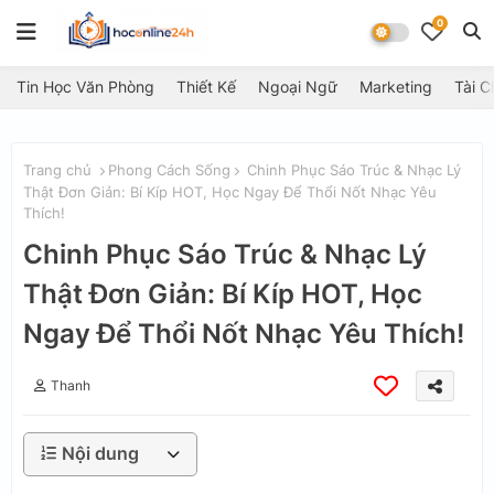
0
Tin Học Văn Phòng
Thiết Kế
Ngoại Ngữ
Marketing
Tài C
Trang chủ
Phong Cách Sống
Chinh Phục Sáo Trúc & Nhạc Lý
Thật Đơn Giản: Bí Kíp HOT, Học Ngay Để Thổi Nốt Nhạc Yêu
Thích!
Chinh Phục Sáo Trúc & Nhạc Lý
Thật Đơn Giản: Bí Kíp HOT, Học
Ngay Để Thổi Nốt Nhạc Yêu Thích!
Thanh
Nội dung