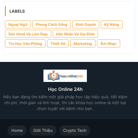
LABELS
Ngoại Ngữ
Phong Cách Sống
Kinh Doanh
Kỹ Năng
Sức Khoẻ Và Làm Đẹp
Hôn Nhân Và Gia Đình
Tin Học Văn Phòng
Thiết Kế
Marketing
Âm Nhạc
Học Online 24h
Nếu bạn đang tìm kiếm một giải pháp học tập hiệu quả, tiết kiệm
chi phí, thời gian và linh hoạt, thì các khóa học online là một lựa
chọn tuyệt vời dành cho bạn.
Home
Giới Thiệu
Crypto Tech