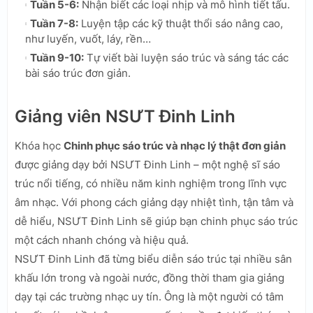
Tuần 5-6:
Nhận biết các loại nhịp và mô hình tiết tấu.
Tuần 7-8:
Luyện tập các kỹ thuật thổi sáo nâng cao,
như luyến, vuốt, láy, rền…
Tuần 9-10:
Tự viết bài luyện sáo trúc và sáng tác các
bài sáo trúc đơn giản.
Giảng viên NSƯT Đinh Linh
Khóa học
Chinh phục sáo trúc và nhạc lý thật đơn giản
được giảng dạy bởi NSƯT Đinh Linh – một nghệ sĩ sáo
trúc nổi tiếng, có nhiều năm kinh nghiệm trong lĩnh vực
âm nhạc. Với phong cách giảng dạy nhiệt tình, tận tâm và
dễ hiểu, NSƯT Đinh Linh sẽ giúp bạn chinh phục sáo trúc
một cách nhanh chóng và hiệu quả.
NSƯT Đinh Linh đã từng biểu diễn sáo trúc tại nhiều sân
khấu lớn trong và ngoài nước, đồng thời tham gia giảng
dạy tại các trường nhạc uy tín. Ông là một người có tâm