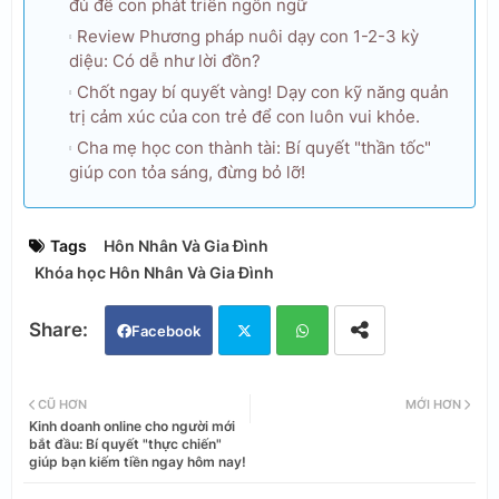
đủ để con phát triển ngôn ngữ
Review Phương pháp nuôi dạy con 1-2-3 kỳ
diệu: Có dễ như lời đồn?
Chốt ngay bí quyết vàng! Dạy con kỹ năng quản
trị cảm xúc của con trẻ để con luôn vui khỏe.
Cha mẹ học con thành tài: Bí quyết "thần tốc"
giúp con tỏa sáng, đừng bỏ lỡ!
Tags
Hôn Nhân Và Gia Đình
Khóa học Hôn Nhân Và Gia Đình
Facebook
Twi
Wh
CŨ HƠN
MỚI HƠN
Kinh doanh online cho người mới
tter
ats
bắt đầu: Bí quyết "thực chiến"
giúp bạn kiếm tiền ngay hôm nay!
app