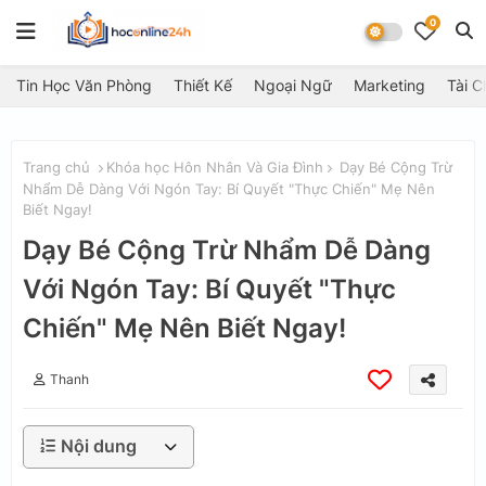
0
Tin Học Văn Phòng
Thiết Kế
Ngoại Ngữ
Marketing
Tài C
Trang chủ
Khóa học Hôn Nhân Và Gia Đình
Dạy Bé Cộng Trừ
Nhẩm Dễ Dàng Với Ngón Tay: Bí Quyết "Thực Chiến" Mẹ Nên
Biết Ngay!
Dạy Bé Cộng Trừ Nhẩm Dễ Dàng
Với Ngón Tay: Bí Quyết "Thực
Chiến" Mẹ Nên Biết Ngay!
Thanh
Nội dung