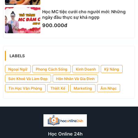
Học MC tiệc cưới cho người mới: Những
ngày đầu thực sự khá ngợp
900.000đ
LABELS
Ngoại Ngữ
Phong Cách Sống
Kinh Doanh
Kỹ Năng
Sức Khoẻ Và Làm Đẹp
Hôn Nhân Và Gia Đình
Tin Học Văn Phòng
Thiết Kế
Marketing
Âm Nhạc
Học Online 24h