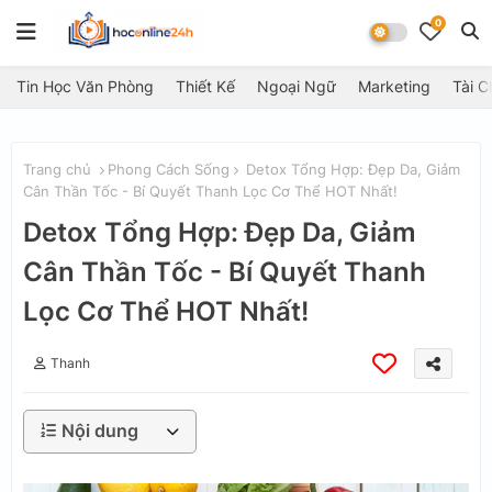
0
Tin Học Văn Phòng
Thiết Kế
Ngoại Ngữ
Marketing
Tài C
Trang chủ
Phong Cách Sống
Detox Tổng Hợp: Đẹp Da, Giảm
Cân Thần Tốc - Bí Quyết Thanh Lọc Cơ Thể HOT Nhất!
Detox Tổng Hợp: Đẹp Da, Giảm
Cân Thần Tốc - Bí Quyết Thanh
Lọc Cơ Thể HOT Nhất!
Thanh
Nội dung