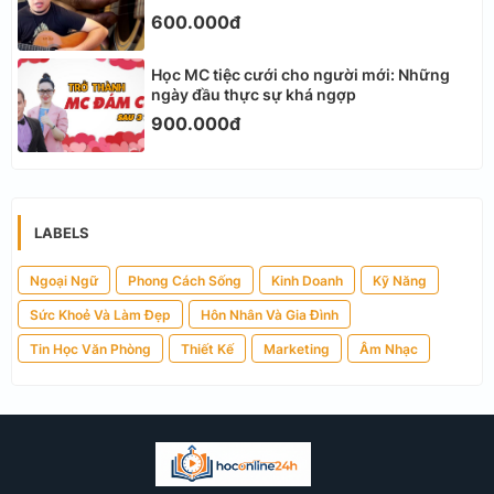
600.000đ
Học MC tiệc cưới cho người mới: Những
ngày đầu thực sự khá ngợp
900.000đ
LABELS
Ngoại Ngữ
Phong Cách Sống
Kinh Doanh
Kỹ Năng
Sức Khoẻ Và Làm Đẹp
Hôn Nhân Và Gia Đình
Tin Học Văn Phòng
Thiết Kế
Marketing
Âm Nhạc