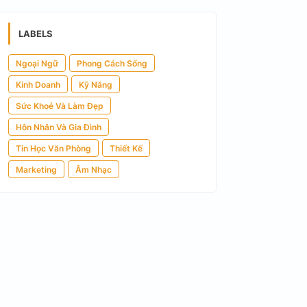
LABELS
Ngoại Ngữ
Phong Cách Sống
Kinh Doanh
Kỹ Năng
Sức Khoẻ Và Làm Đẹp
Hôn Nhân Và Gia Đình
Tin Học Văn Phòng
Thiết Kế
Marketing
Âm Nhạc