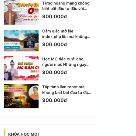
Từng hoang mang không
biết bắt đầu từ đâu với
Email Marketing
900.000đ
Cảm giác mở file
index.php lên mà không
biết viết gì tiếp theo
900.000đ
Học MC tiệc cưới cho
người mới: Những ngày
đầu thực sự khá ngợp
900.000đ
Tập tành làm robot mà
không biết bắt đầu từ đâu
thì dễ nản thật
900.000đ
KHÓA HỌC MỚI