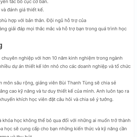
yên tắc bố cục cơ bản.
và đánh giá thiết kế.
 phù hợp với bản thân. Đội ngũ hỗ trợ của
ng giải đáp mọi thắc mắc và hỗ trợ bạn trong quá trình học
g
r chuyên nghiệp với hơn 10 năm kinh nghiệm trong ngành
 nhiều dự án thiết kế lớn nhỏ cho các doanh nghiệp và tổ chức
ên môn sâu rộng, giảng viên Bùi Thanh Tùng sẽ chia sẻ
âng cao kỹ năng và tư duy thiết kế của mình. Anh luôn tạo ra
khuyến khích học viên đặt câu hỏi và chia sẻ ý tưởng.
à khóa học không thể bỏ qua đối với những ai muốn trở thành
a học sẽ cung cấp cho bạn những kiến thức và kỹ năng cần
ượng và thu hút.