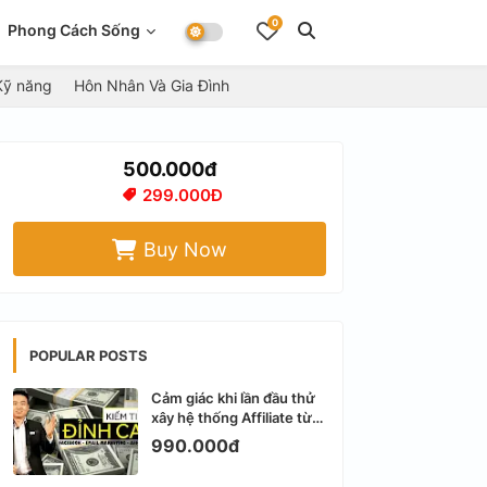
0
Phong Cách Sống
Kỹ năng
Hôn Nhân Và Gia Đình
500.000đ
299.000Đ
Buy Now
POPULAR POSTS
Cảm giác khi lần đầu thử
xây hệ thống Affiliate từ
Facebook cá nhân
990.000đ