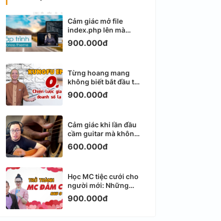
Cảm giác mở file
index.php lên mà
không biết viết gì tiếp
900.000đ
theo
Từng hoang mang
không biết bắt đầu từ
đâu với Email
900.000đ
Marketing
Cảm giác khi lần đầu
cầm guitar mà không
biết bắt đầu từ đâu
600.000đ
Học MC tiệc cưới cho
người mới: Những
ngày đầu thực sự khá
900.000đ
ngợp