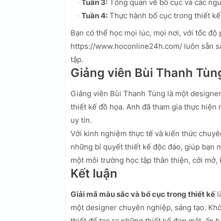
Tuần 3:
Tổng quan về bố cục và các ngu
Tuần 4:
Thực hành bố cục trong thiết kế 
Bạn có thể học mọi lúc, mọi nơi, với tốc độ
https://www.hoconline24h.com/ luôn sẵn sà
tập.
Giảng viên Bùi Thanh Tùn
Giảng viên Bùi Thanh Tùng là một designe
thiết kế đồ họa. Anh đã tham gia thực hiện
uy tín.
Với kinh nghiệm thực tế và kiến thức chuy
những bí quyết thiết kế độc đáo, giúp bạn n
một môi trường học tập thân thiện, cởi mở, 
Kết luận
Giải mã màu sắc và bố cục trong thiết kế
l
một designer chuyên nghiệp, sáng tạo. Khó
thiết để tạo ra những thiết kế đẹp mắt, ấn t