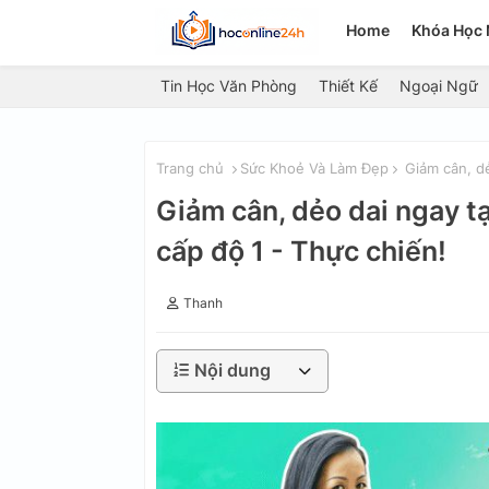
Home
Khóa Học 
Tin Học Văn Phòng
Thiết Kế
Ngoại Ngữ
Trang chủ
Sức Khoẻ Và Làm Đẹp
Giảm cân, dẻ
Giảm cân, dẻo dai ngay t
cấp độ 1 - Thực chiến!
Thanh
Nội dung