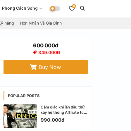
0
Phong Cách Sống
Kỹ năng
Hôn Nhân Và Gia Đình
600.000đ
349.000Đ
Buy Now
POPULAR POSTS
Cảm giác khi lần đầu thử
xây hệ thống Affiliate từ
Facebook cá nhân
990.000đ