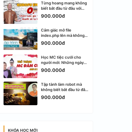
Từng hoang mang không
biết bắt đầu từ đâu với
Email Marketing
900.000đ
Cảm giác mở file
index.php lên mà không
biết viết gì tiếp theo
900.000đ
Học MC tiệc cưới cho
người mới: Những ngày
đầu thực sự khá ngợp
900.000đ
Tập tành làm robot mà
không biết bắt đầu từ đâu
thì dễ nản thật
900.000đ
KHÓA HỌC MỚI