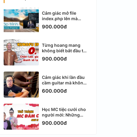
Cảm giác mở file
index.php lên mà
không biết viết gì tiếp
900.000đ
theo
Từng hoang mang
không biết bắt đầu từ
đâu với Email
900.000đ
Marketing
Cảm giác khi lần đầu
cầm guitar mà không
biết bắt đầu từ đâu
600.000đ
Học MC tiệc cưới cho
người mới: Những
ngày đầu thực sự khá
900.000đ
ngợp