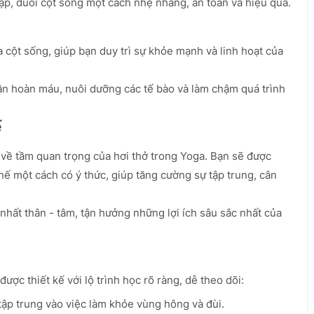
gập, duỗi cột sống một cách nhẹ nhàng, an toàn và hiệu quả.
a cột sống, giúp bạn duy trì sự khỏe mạnh và linh hoạt của
uần hoàn máu, nuôi dưỡng các tế bào và làm chậm quá trình
ế
 về tầm quan trọng của hơi thở trong Yoga. Bạn sẽ được
hế một cách có ý thức, giúp tăng cường sự tập trung, cân
nhất thân - tâm, tận hưởng những lợi ích sâu sắc nhất của
được thiết kế với lộ trình học rõ ràng, dễ theo dõi:
tập trung vào việc làm khỏe vùng hông và đùi.