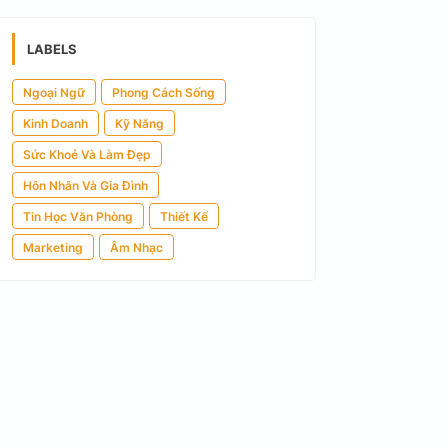
LABELS
Ngoại Ngữ
Phong Cách Sống
Kinh Doanh
Kỹ Năng
Sức Khoẻ Và Làm Đẹp
Hôn Nhân Và Gia Đình
Tin Học Văn Phòng
Thiết Kế
Marketing
Âm Nhạc