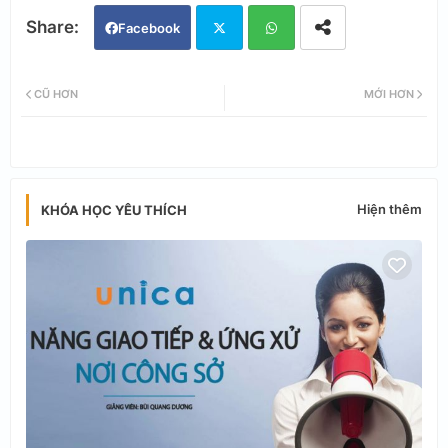
Facebook
Twi
Wh
CŨ HƠN
MỚI HƠN
tter
ats
app
Hiện thêm
KHÓA HỌC YÊU THÍCH