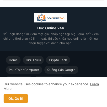
Học Online 24h
Nếu bạn đang tìm kiếm một giải pháp học tập hiệu quả, tiết kiệm
chi phí, thời gian và linh hoạt, thì các khóa học online là một lựa
chọn tuyệt vời dành cho bạn.
Home
Giới Thiệu
Crypto Tech
PhucThinhComputer
Quảng Cáo Google
Thiết kế in ấn
Techsolution.vn
Our website uses cookies to enhance your experience.
Learn
More
Học Online cùng Chuyên gia - Khóa học trực tuyến dành cho
người đi làm © 2023 - 2026 Học Online 24h - Design by
Ok, Go it!
Web5s.net