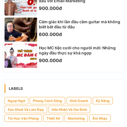
đâu với Email Marketing
900.000đ
Cảm giác khi lần đầu cầm guitar mà không
biết bắt đầu từ đâu
600.000đ
Học MC tiệc cưới cho người mới: Những
ngày đầu thực sự khá ngợp
900.000đ
LABELS
Ngoại Ngữ
Phong Cách Sống
Kinh Doanh
Kỹ Năng
Sức Khoẻ Và Làm Đẹp
Hôn Nhân Và Gia Đình
Tin Học Văn Phòng
Thiết Kế
Marketing
Âm Nhạc