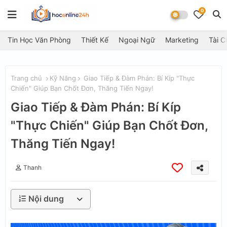
0
Tin Học Văn Phòng
Thiết Kế
Ngoại Ngữ
Marketing
Tài C
Trang chủ
Kỹ Năng
Giao Tiếp & Đàm Phán: Bí Kíp "Thực
Chiến" Giúp Bạn Chốt Đơn, Thăng Tiến Ngay!
Giao Tiếp & Đàm Phán: Bí Kíp
"Thực Chiến" Giúp Bạn Chốt Đơn,
Thăng Tiến Ngay!
Thanh
Nội dung