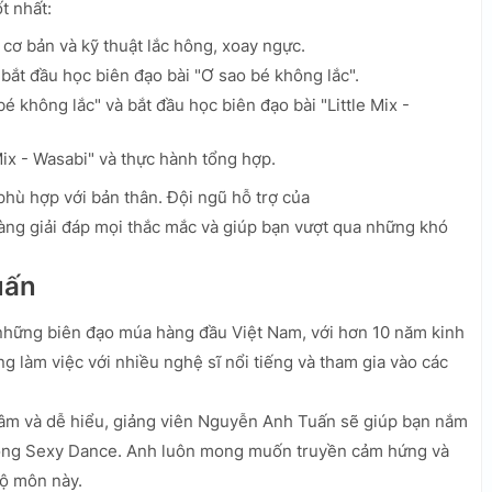
t nhất:
cơ bản và kỹ thuật lắc hông, xoay ngực.
bắt đầu học biên đạo bài "Ơ sao bé không lắc".
é không lắc" và bắt đầu học biên đạo bài "Little Mix -
Mix - Wasabi" và thực hành tổng hợp.
 phù hợp với bản thân. Đội ngũ hỗ trợ của
ng giải đáp mọi thắc mắc và giúp bạn vượt qua những khó
uấn
những biên đạo múa hàng đầu Việt Nam, với hơn 10 năm kinh
g làm việc với nhiều nghệ sĩ nổi tiếng và tham gia vào các
 tâm và dễ hiểu, giảng viên Nguyễn Anh Tuấn sẽ giúp bạn nắm
 trong Sexy Dance. Anh luôn mong muốn truyền cảm hứng và
ộ môn này.