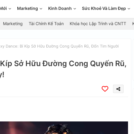
Mới
Marketing
Kinh Doanh
Sức Khoẻ Và Làm Đẹp
Marketing
Tài Chính Kế Toán
Khóa học Lập Trình và CNTT
y Dance: Bí Kíp Sở Hữu Đường Cong Quyến Rũ, Đốn Tim Người
 Kíp Sở Hữu Đường Cong Quyến Rũ,
y!