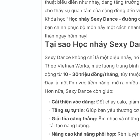
thuật biểu diễn như nhảy, đang tăng trưởn
cho thấy sự quan tâm của cộng đồng đến việ
Khóa học
"Học nhảy Sexy Dance - đường 
bạn chinh phục bộ môn này một cách nhanh 
thân ngay hôm nay!
Tại sao Học nhảy Sexy D
Sexy Dance không chỉ là một điệu nhảy, nó c
Theo VietnamWorks, mức lương trung bình 
động từ
10 - 30 triệu đồng/tháng
, tùy thu
Đây là một lĩnh vực tiềm năng, mở ra nhiều
Hơn nữa, Sexy Dance còn giúp:
Cải thiện vóc dáng:
Đốt cháy calo, giảm 
Tăng sự tự tin:
Giúp bạn yêu thương cơ t
Giải tỏa căng thẳng:
Âm nhạc và những đ
tái tạo năng lượng.
Nâng cao khả năng phối hợp:
Rèn luyện 