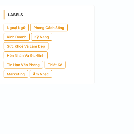
LABELS
Ngoại Ngữ
Phong Cách Sống
Kinh Doanh
Kỹ Năng
Sức Khoẻ Và Làm Đẹp
Hôn Nhân Và Gia Đình
Tin Học Văn Phòng
Thiết Kế
Marketing
Âm Nhạc