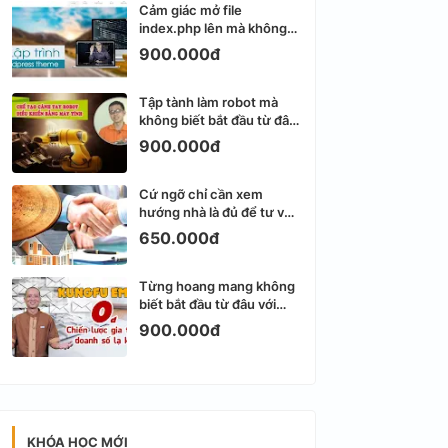
Cảm giác mở file
index.php lên mà không
biết viết gì tiếp theo
900.000đ
Tập tành làm robot mà
không biết bắt đầu từ đâu
thì dễ nản thật
900.000đ
Cứ ngỡ chỉ cần xem
hướng nhà là đủ để tư vấn
phong thủy bất động sản
650.000đ
Từng hoang mang không
biết bắt đầu từ đâu với
Email Marketing
900.000đ
KHÓA HỌC MỚI