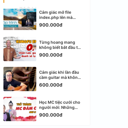
Cảm giác mở file
index.php lên mà
không biết viết gì tiếp
900.000đ
theo
Từng hoang mang
không biết bắt đầu từ
đâu với Email
900.000đ
Marketing
Cảm giác khi lần đầu
cầm guitar mà không
biết bắt đầu từ đâu
600.000đ
Học MC tiệc cưới cho
người mới: Những
ngày đầu thực sự khá
900.000đ
ngợp