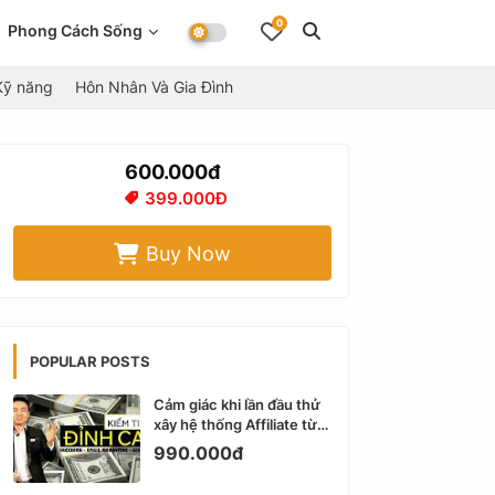
0
Phong Cách Sống
Kỹ năng
Hôn Nhân Và Gia Đình
600.000đ
399.000Đ
Buy Now
POPULAR POSTS
Cảm giác khi lần đầu thử
xây hệ thống Affiliate từ
Facebook cá nhân
990.000đ