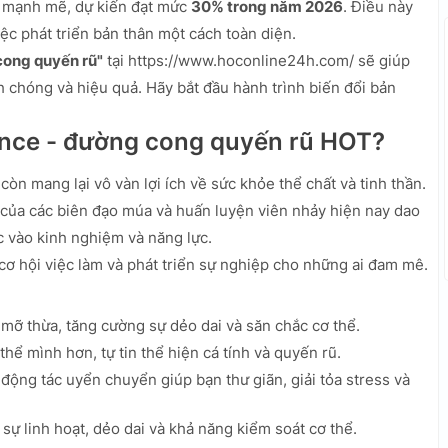
g mạnh mẽ, dự kiến đạt mức
30% trong năm 2026
. Điều này
c phát triển bản thân một cách toàn diện.
cong quyến rũ"
tại https://www.hoconline24h.com/ sẽ giúp
chóng và hiệu quả. Hãy bắt đầu hành trình biến đổi bản
ance - đường cong quyến rũ HOT?
òn mang lại vô vàn lợi ích về sức khỏe thể chất và tinh thần.
của các biên đạo múa và huấn luyện viên nhảy hiện nay dao
ộc vào kinh nghiệm và năng lực.
 cơ hội việc làm và phát triển sự nghiệp cho những ai đam mê.
mỡ thừa, tăng cường sự dẻo dai và săn chắc cơ thể.
hể mình hơn, tự tin thể hiện cá tính và quyến rũ.
ộng tác uyển chuyển giúp bạn thư giãn, giải tỏa stress và
sự linh hoạt, dẻo dai và khả năng kiểm soát cơ thể.