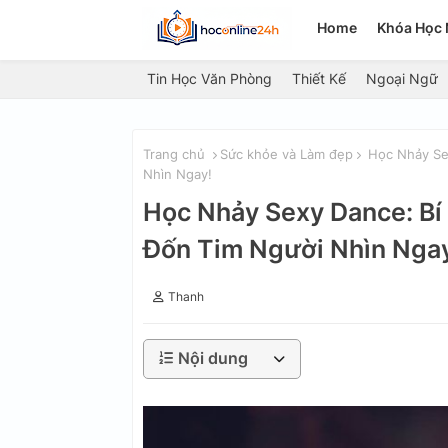
Home
Khóa Học 
Tin Học Văn Phòng
Thiết Kế
Ngoại Ngữ
Trang chủ
Sức khỏe và Làm đẹp
Học Nhảy Sex
Nhìn Ngay!
Học Nhảy Sexy Dance: Bí
Đốn Tim Người Nhìn Nga
Thanh
Nội dung