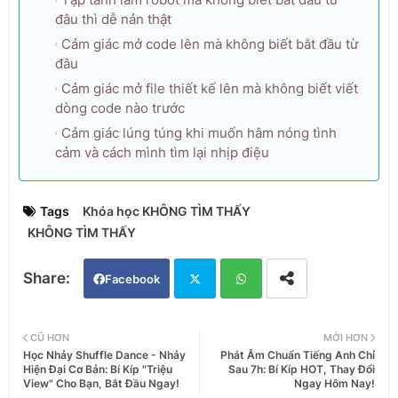
đâu thì dễ nản thật
Cảm giác mở code lên mà không biết bắt đầu từ
đâu
Cảm giác mở file thiết kế lên mà không biết viết
dòng code nào trước
Cảm giác lúng túng khi muốn hâm nóng tình
cảm và cách mình tìm lại nhịp điệu
Tags
Khóa học KHÔNG TÌM THẤY
KHÔNG TÌM THẤY
Facebook
Twi
Wh
CŨ HƠN
MỚI HƠN
Học Nhảy Shuffle Dance - Nhảy
Phát Âm Chuẩn Tiếng Anh Chỉ
tter
ats
Hiện Đại Cơ Bản: Bí Kíp "Triệu
Sau 7h: Bí Kíp HOT, Thay Đổi
View" Cho Bạn, Bắt Đầu Ngay!
Ngay Hôm Nay!