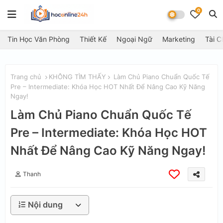
0
Tin Học Văn Phòng
Thiết Kế
Ngoại Ngữ
Marketing
Tài C
Trang chủ
KHÔNG TÌM THẤY
Làm Chủ Piano Chuẩn Quốc Tế
Pre – Intermediate: Khóa Học HOT Nhất Để Nâng Cao Kỹ Năng
Ngay!
Làm Chủ Piano Chuẩn Quốc Tế
Pre – Intermediate: Khóa Học HOT
Nhất Để Nâng Cao Kỹ Năng Ngay!
Thanh
Nội dung