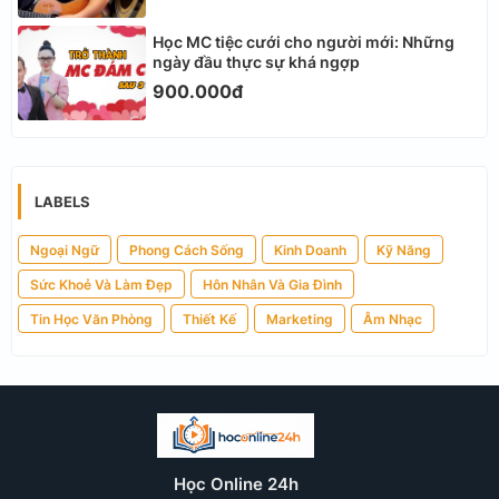
Học MC tiệc cưới cho người mới: Những
ngày đầu thực sự khá ngợp
900.000đ
LABELS
Ngoại Ngữ
Phong Cách Sống
Kinh Doanh
Kỹ Năng
Sức Khoẻ Và Làm Đẹp
Hôn Nhân Và Gia Đình
Tin Học Văn Phòng
Thiết Kế
Marketing
Âm Nhạc
Học Online 24h