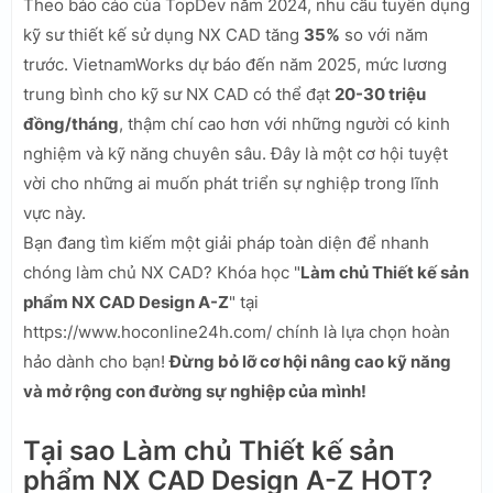
Theo báo cáo của TopDev năm 2024, nhu cầu tuyển dụng
kỹ sư thiết kế sử dụng NX CAD tăng
35%
so với năm
trước. VietnamWorks dự báo đến năm 2025, mức lương
trung bình cho kỹ sư NX CAD có thể đạt
20-30 triệu
đồng/tháng
, thậm chí cao hơn với những người có kinh
nghiệm và kỹ năng chuyên sâu. Đây là một cơ hội tuyệt
vời cho những ai muốn phát triển sự nghiệp trong lĩnh
vực này.
Bạn đang tìm kiếm một giải pháp toàn diện để nhanh
chóng làm chủ NX CAD? Khóa học "
Làm chủ Thiết kế sản
phẩm NX CAD Design A-Z
" tại
https://www.hoconline24h.com/ chính là lựa chọn hoàn
hảo dành cho bạn!
Đừng bỏ lỡ cơ hội nâng cao kỹ năng
và mở rộng con đường sự nghiệp của mình!
Tại sao Làm chủ Thiết kế sản
phẩm NX CAD Design A-Z HOT?