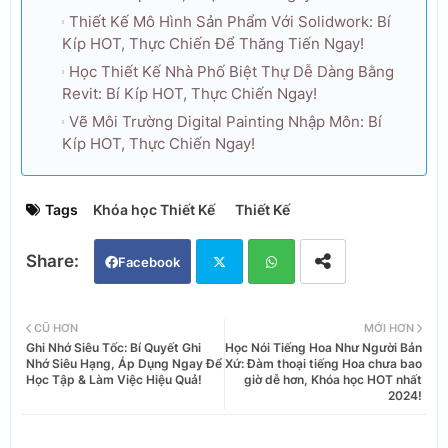
Thiết Kế Mô Hình Sản Phẩm Với Solidwork: Bí
Kíp HOT, Thực Chiến Để Thăng Tiến Ngay!
Học Thiết Kế Nhà Phố Biệt Thự Dễ Dàng Bằng
Revit: Bí Kíp HOT, Thực Chiến Ngay!
Vẽ Môi Trường Digital Painting Nhập Môn: Bí
Kíp HOT, Thực Chiến Ngay!
Tags
Khóa học Thiết Kế
Thiết Kế
Facebook
Twi
Wh
CŨ HƠN
MỚI HƠN
Ghi Nhớ Siêu Tốc: Bí Quyết Ghi
Học Nói Tiếng Hoa Như Người Bản
tter
ats
Nhớ Siêu Hạng, Áp Dụng Ngay Để
Xứ: Đàm thoại tiếng Hoa chưa bao
Học Tập & Làm Việc Hiệu Quả!
giờ dễ hơn, Khóa học HOT nhất
2024!
app