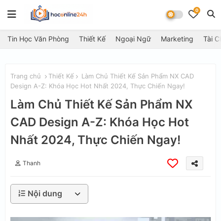
0
Tin Học Văn Phòng
Thiết Kế
Ngoại Ngữ
Marketing
Tài C
Trang chủ
Thiết Kế
Làm Chủ Thiết Kế Sản Phẩm NX CAD
Design A-Z: Khóa Học Hot Nhất 2024, Thực Chiến Ngay!
Làm Chủ Thiết Kế Sản Phẩm NX
CAD Design A-Z: Khóa Học Hot
Nhất 2024, Thực Chiến Ngay!
Thanh
Nội dung