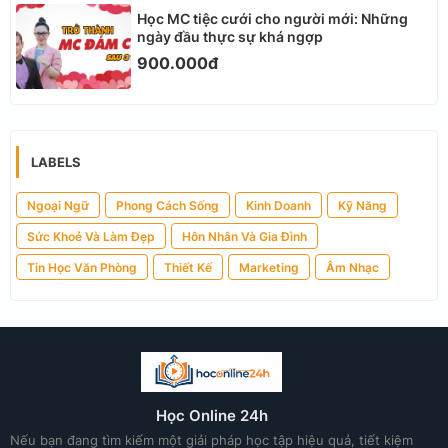
Học MC tiệc cưới cho người mới: Những
ngày đầu thực sự khá ngợp
900.000đ
LABELS
Ngoại Ngữ
Phong Cách Sống
Kinh Doanh
Kỹ Năng
Sức Khoẻ Và Làm Đẹp
Hôn Nhân Và Gia Đình
Tin Học Văn Phòng
Thiết Kế
Marketing
Âm Nhạc
Học Online 24h
Nếu bạn đang tìm kiếm một giải pháp học tập hiệu quả, tiết kiệm