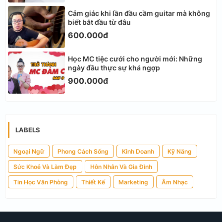
Cảm giác khi lần đầu cầm guitar mà không
biết bắt đầu từ đâu
600.000đ
Học MC tiệc cưới cho người mới: Những
ngày đầu thực sự khá ngợp
900.000đ
LABELS
Ngoại Ngữ
Phong Cách Sống
Kinh Doanh
Kỹ Năng
Sức Khoẻ Và Làm Đẹp
Hôn Nhân Và Gia Đình
Tin Học Văn Phòng
Thiết Kế
Marketing
Âm Nhạc