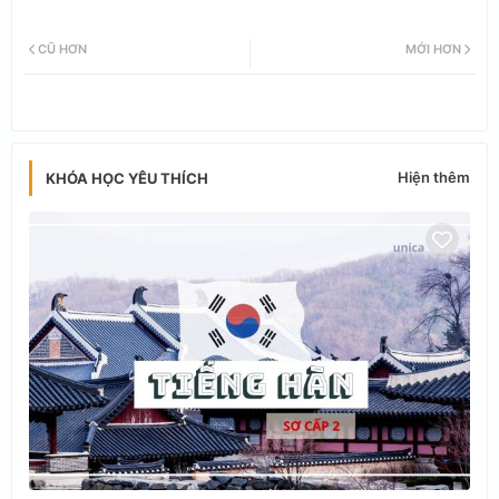
Twi
Wh
CŨ HƠN
MỚI HƠN
tter
ats
app
Hiện thêm
KHÓA HỌC YÊU THÍCH