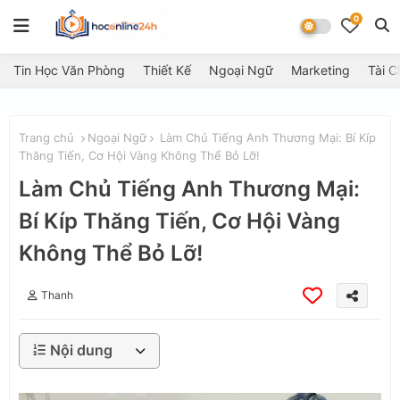
0
Tin Học Văn Phòng
Thiết Kế
Ngoại Ngữ
Marketing
Tài C
Trang chủ
Ngoại Ngữ
Làm Chủ Tiếng Anh Thương Mại: Bí Kíp
Thăng Tiến, Cơ Hội Vàng Không Thể Bỏ Lỡ!
Làm Chủ Tiếng Anh Thương Mại:
Bí Kíp Thăng Tiến, Cơ Hội Vàng
Không Thể Bỏ Lỡ!
Thanh
Nội dung