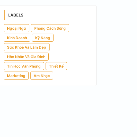
LABELS
Ngoại Ngữ
Phong Cách Sống
Kinh Doanh
Kỹ Năng
Sức Khoẻ Và Làm Đẹp
Hôn Nhân Và Gia Đình
Tin Học Văn Phòng
Thiết Kế
Marketing
Âm Nhạc