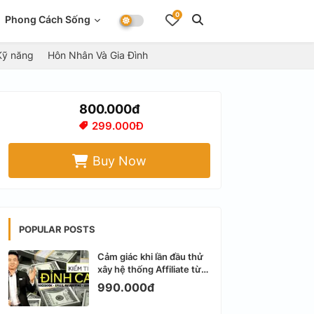
0
Phong Cách Sống
Kỹ năng
Hôn Nhân Và Gia Đình
800.000đ
299.000Đ
Buy Now
POPULAR POSTS
Cảm giác khi lần đầu thử
xây hệ thống Affiliate từ
Facebook cá nhân
990.000đ