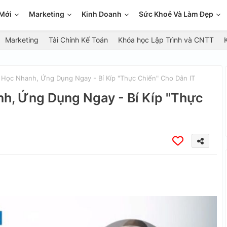
Mới
Marketing
Kinh Doanh
Sức Khoẻ Và Làm Đẹp
Marketing
Tài Chính Kế Toán
Khóa học Lập Trình và CNTT
n: Học Nhanh, Ứng Dụng Ngay - Bí Kíp "Thực Chiến" Cho Dân IT
anh, Ứng Dụng Ngay - Bí Kíp "Thực