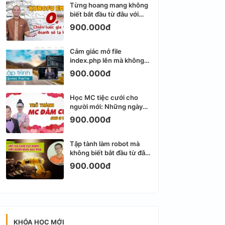
Từng hoang mang không
biết bắt đầu từ đâu với
Email Marketing
900.000đ
Cảm giác mở file
index.php lên mà không
biết viết gì tiếp theo
900.000đ
Học MC tiệc cưới cho
người mới: Những ngày
đầu thực sự khá ngợp
900.000đ
Tập tành làm robot mà
không biết bắt đầu từ đâu
thì dễ nản thật
900.000đ
KHÓA HỌC MỚI