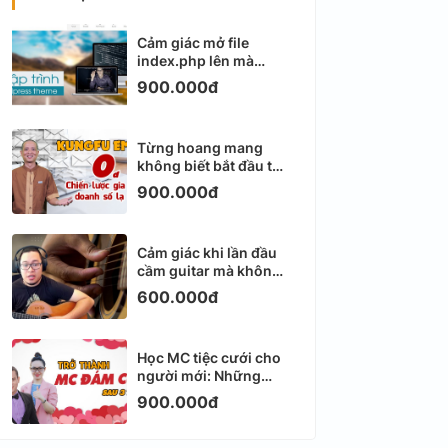
Cảm giác mở file
index.php lên mà
không biết viết gì tiếp
900.000đ
theo
Từng hoang mang
không biết bắt đầu từ
đâu với Email
900.000đ
Marketing
Cảm giác khi lần đầu
cầm guitar mà không
biết bắt đầu từ đâu
600.000đ
Học MC tiệc cưới cho
người mới: Những
ngày đầu thực sự khá
900.000đ
ngợp