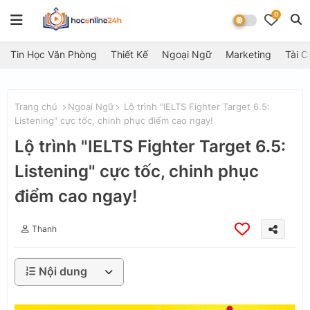
0
Tin Học Văn Phòng
Thiết Kế
Ngoại Ngữ
Marketing
Tài C
Trang chủ
Ngoại Ngữ
Lộ trình "IELTS Fighter Target 6.5:
Listening" cực tốc, chinh phục điểm cao ngay!
Lộ trình "IELTS Fighter Target 6.5:
Listening" cực tốc, chinh phục
điểm cao ngay!
Thanh
Nội dung