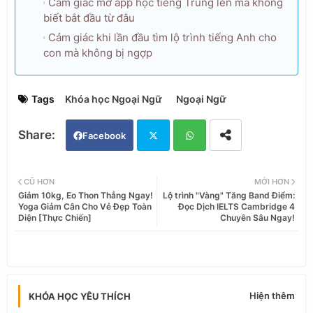
Cảm giác mở app học tiếng Trung lên mà không
biết bắt đầu từ đâu
Cảm giác khi lần đầu tìm lộ trình tiếng Anh cho
con mà không bị ngợp
Tags
Khóa học Ngoại Ngữ
Ngoại Ngữ
Facebook
Twi
Wh
CŨ HƠN
MỚI HƠN
Giảm 10kg, Eo Thon Thẳng Ngay!
Lộ trình "Vàng" Tăng Band Điểm:
tter
ats
Yoga Giảm Cân Cho Vẻ Đẹp Toàn
Đọc Dịch IELTS Cambridge 4
Diện [Thực Chiến]
Chuyên Sâu Ngay!
app
Hiện thêm
KHÓA HỌC YÊU THÍCH