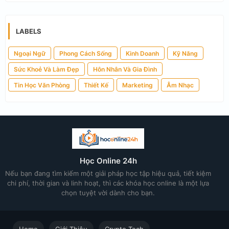
LABELS
Ngoại Ngữ
Phong Cách Sống
Kinh Doanh
Kỹ Năng
Sức Khoẻ Và Làm Đẹp
Hôn Nhân Và Gia Đình
Tin Học Văn Phòng
Thiết Kế
Marketing
Âm Nhạc
Học Online 24h
Nếu bạn đang tìm kiếm một giải pháp học tập hiệu quả, tiết kiệm
chi phí, thời gian và linh hoạt, thì các khóa học online là một lựa
chọn tuyệt vời dành cho bạn.
Home
Giới Thiệu
Crypto Tech