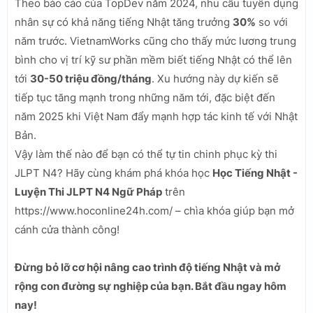
Theo báo cáo của TopDev năm 2024, nhu cầu tuyển dụng
nhân sự có khả năng tiếng Nhật tăng trưởng
30%
so với
năm trước. VietnamWorks cũng cho thấy mức lương trung
bình cho vị trí kỹ sư phần mềm biết tiếng Nhật có thể lên
tới
30-50 triệu đồng/tháng
. Xu hướng này dự kiến sẽ
tiếp tục tăng mạnh trong những năm tới, đặc biệt đến
năm 2025 khi Việt Nam đẩy mạnh hợp tác kinh tế với Nhật
Bản.
Vậy làm thế nào để bạn có thể tự tin chinh phục kỳ thi
JLPT N4? Hãy cùng khám phá khóa học
Học Tiếng Nhật -
Luyện Thi JLPT N4 Ngữ Pháp
trên
https://www.hoconline24h.com/ – chìa khóa giúp bạn mở
cánh cửa thành công!
Đừng bỏ lỡ cơ hội nâng cao trình độ tiếng Nhật và mở
rộng con đường sự nghiệp của bạn. Bắt đầu ngay hôm
nay!