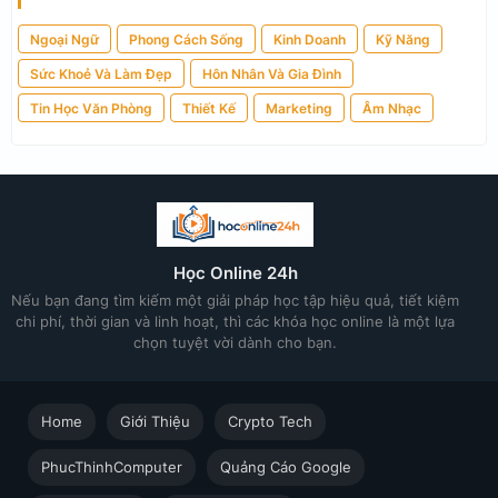
Ngoại Ngữ
Phong Cách Sống
Kinh Doanh
Kỹ Năng
Sức Khoẻ Và Làm Đẹp
Hôn Nhân Và Gia Đình
Tin Học Văn Phòng
Thiết Kế
Marketing
Âm Nhạc
Học Online 24h
Nếu bạn đang tìm kiếm một giải pháp học tập hiệu quả, tiết kiệm
chi phí, thời gian và linh hoạt, thì các khóa học online là một lựa
chọn tuyệt vời dành cho bạn.
Home
Giới Thiệu
Crypto Tech
PhucThinhComputer
Quảng Cáo Google