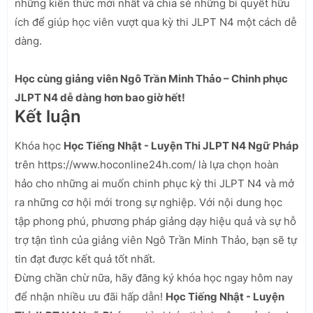
những kiến thức mới nhất và chia sẻ những bí quyết hữu
ích để giúp học viên vượt qua kỳ thi JLPT N4 một cách dễ
dàng.
Học cùng giảng viên Ngô Trần Minh Thảo – Chinh phục
JLPT N4 dễ dàng hơn bao giờ hết!
Kết luận
Khóa học
Học Tiếng Nhật - Luyện Thi JLPT N4 Ngữ Pháp
trên https://www.hoconline24h.com/ là lựa chọn hoàn
hảo cho những ai muốn chinh phục kỳ thi JLPT N4 và mở
ra những cơ hội mới trong sự nghiệp. Với nội dung học
tập phong phú, phương pháp giảng dạy hiệu quả và sự hỗ
trợ tận tình của giảng viên Ngô Trần Minh Thảo, bạn sẽ tự
tin đạt được kết quả tốt nhất.
Đừng chần chừ nữa, hãy đăng ký khóa học ngay hôm nay
để nhận nhiều ưu đãi hấp dẫn!
Học Tiếng Nhật - Luyện