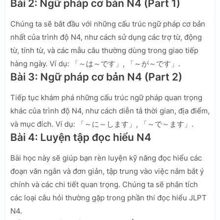
Bài 2: Ngữ pháp cơ bản N4 (Part 1)
Chúng ta sẽ bắt đầu với những cấu trúc ngữ pháp cơ bản
nhất của trình độ N4, như cách sử dụng các trợ từ, động
từ, tính từ, và các mẫu câu thường dùng trong giao tiếp
hàng ngày. Ví dụ: 「～は～です」, 「～が～です」.
Bài 3: Ngữ pháp cơ bản N4 (Part 2)
Tiếp tục khám phá những cấu trúc ngữ pháp quan trọng
khác của trình độ N4, như cách diễn tả thời gian, địa điểm,
và mục đích. Ví dụ: 「～に～します」, 「～で～ます」.
Bài 4: Luyện tập đọc hiểu N4
Bài học này sẽ giúp bạn rèn luyện kỹ năng đọc hiểu các
đoạn văn ngắn và đơn giản, tập trung vào việc nắm bắt ý
chính và các chi tiết quan trọng. Chúng ta sẽ phân tích
các loại câu hỏi thường gặp trong phần thi đọc hiểu JLPT
N4.