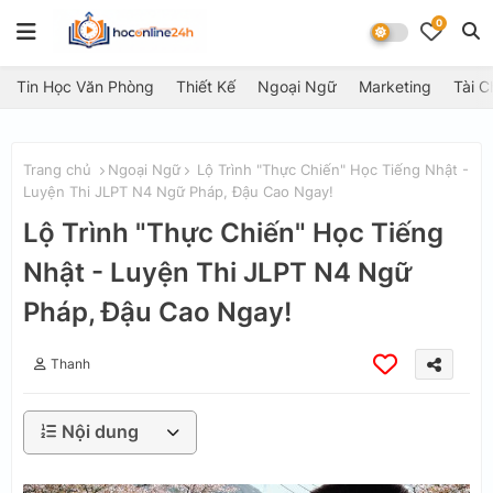
0
Tin Học Văn Phòng
Thiết Kế
Ngoại Ngữ
Marketing
Tài C
Trang chủ
Ngoại Ngữ
Lộ Trình "Thực Chiến" Học Tiếng Nhật -
Luyện Thi JLPT N4 Ngữ Pháp, Đậu Cao Ngay!
Lộ Trình "Thực Chiến" Học Tiếng
Nhật - Luyện Thi JLPT N4 Ngữ
Pháp, Đậu Cao Ngay!
Thanh
Nội dung