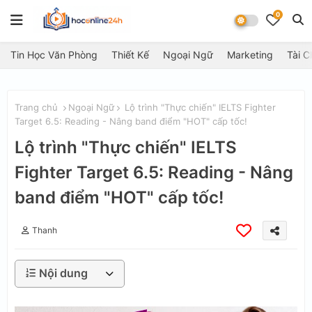
0
Tin Học Văn Phòng
Thiết Kế
Ngoại Ngữ
Marketing
Tài C
Trang chủ
Ngoại Ngữ
Lộ trình "Thực chiến" IELTS Fighter
Target 6.5: Reading - Nâng band điểm "HOT" cấp tốc!
Lộ trình "Thực chiến" IELTS
Fighter Target 6.5: Reading - Nâng
band điểm "HOT" cấp tốc!
Thanh
Nội dung