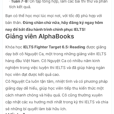
Tuần 7-8:
Ôn tập tổng hợp, làm các bài thi thử và phân
tích kết quả.
Bạn có thể học mọi lúc mọi nơi, với tốc độ phù hợp với
bản thân.
Đừng chần chừ nữa, hãy đăng ký ngay hôm
nay để bắt đầu hành trình chinh phục IELTS!
Giảng viên AlphaBooks
Khóa học
IELTS Fighter Target 6.5: Reading
được giảng
dạy bởi cô Nguyệt Ca, một trong những giảng viên IELTS
hàng đầu Việt Nam. Cô Nguyệt Ca có nhiều năm kinh
nghiệm trong việc luyện thi IELTS và đã giúp hàng ngàn
học viên đạt được kết quả cao.
Cô Nguyệt Ca luôn tận tâm, nhiệt tình và có phương pháp
giảng dạy dễ hiểu, giúp học viên tiếp thu kiến thức một
cách nhanh chóng và hiệu quả. Cô cũng thường xuyên
cập nhật các xu hướng mới nhất trong kỳ thi IELTS và chia
sẻ những bí quyết làm bài hữu ích.