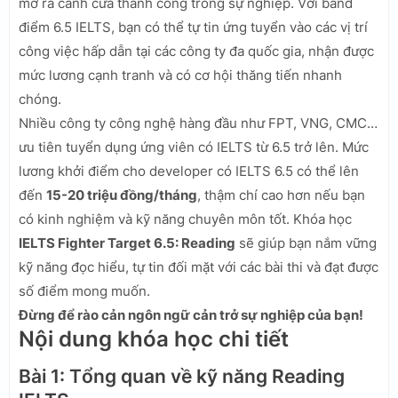
mở ra cánh cửa thành công trong sự nghiệp. Với band
điểm 6.5 IELTS, bạn có thể tự tin ứng tuyển vào các vị trí
công việc hấp dẫn tại các công ty đa quốc gia, nhận được
mức lương cạnh tranh và có cơ hội thăng tiến nhanh
chóng.
Nhiều công ty công nghệ hàng đầu như FPT, VNG, CMC…
ưu tiên tuyển dụng ứng viên có IELTS từ 6.5 trở lên. Mức
lương khởi điểm cho developer có IELTS 6.5 có thể lên
đến
15-20 triệu đồng/tháng
, thậm chí cao hơn nếu bạn
có kinh nghiệm và kỹ năng chuyên môn tốt. Khóa học
IELTS Fighter Target 6.5: Reading
sẽ giúp bạn nắm vững
kỹ năng đọc hiểu, tự tin đối mặt với các bài thi và đạt được
số điểm mong muốn.
Đừng để rào cản ngôn ngữ cản trở sự nghiệp của bạn!
Nội dung khóa học chi tiết
Bài 1: Tổng quan về kỹ năng Reading