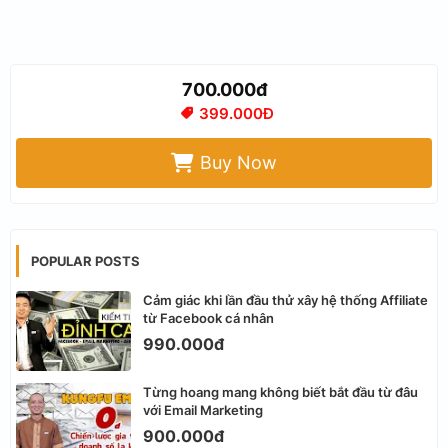
700.000đ
399.000Đ
Buy Now
POPULAR POSTS
Cảm giác khi lần đầu thử xây hệ thống Affiliate
từ Facebook cá nhân
990.000đ
Từng hoang mang không biết bắt đầu từ đâu
với Email Marketing
900.000đ