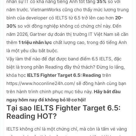
nhân sự IT có khả năng tiếng Anh tốt tăng
35%
so với
năm trước. VietnamWorks cũng cho thấy mức lương trung
bình của developer có IELTS từ 6.5 trở lên cao hơn
20-
30%
so với đồng nghiệp không có chứng chỉ này. Đến
năm 2026, Gartner dự đoán thị trường IT Việt Nam sẽ cần
thêm
1 triệu nhân lực
chất lượng cao, trong đó tiếng Anh
là một yêu cầu bắt buộc.
Vậy làm thế nào để đạt được band điểm 6.5 IELTS, đặc
biệt là trong phần Reading đầy thử thách? Đừng lo lắng,
khóa học
IELTS Fighter Target 6.5: Reading
trên
https://www.hoconline24h.com/ sẽ đồng hành cùng bạn
trên hành trình chinh phục mục tiêu này.
Hãy bắt đầu
ngay hôm nay để không bỏ lỡ cơ hội!
Tại sao IELTS Fighter Target 6.5:
Reading HOT?
IELTS không chỉ là một chứng chỉ, mà còn là tấm vé vàng