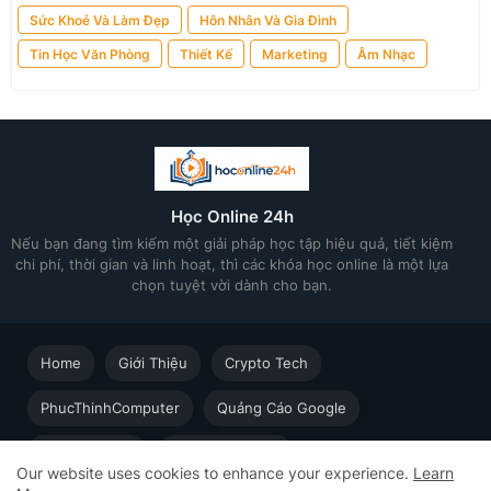
Sức Khoẻ Và Làm Đẹp
Hôn Nhân Và Gia Đình
Tin Học Văn Phòng
Thiết Kế
Marketing
Âm Nhạc
Học Online 24h
Nếu bạn đang tìm kiếm một giải pháp học tập hiệu quả, tiết kiệm
chi phí, thời gian và linh hoạt, thì các khóa học online là một lựa
chọn tuyệt vời dành cho bạn.
Home
Giới Thiệu
Crypto Tech
PhucThinhComputer
Quảng Cáo Google
Thiết kế in ấn
Techsolution.vn
Our website uses cookies to enhance your experience.
Learn