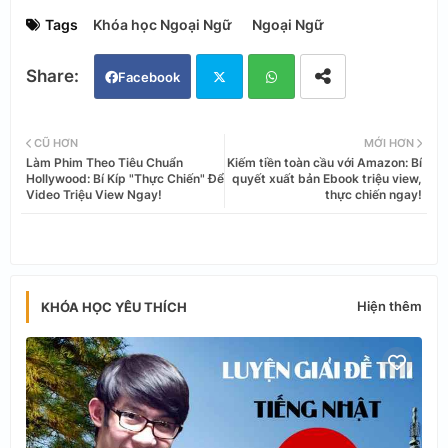
Tags
Khóa học Ngoại Ngữ
Ngoại Ngữ
Facebook
Twi
Wh
CŨ HƠN
MỚI HƠN
Làm Phim Theo Tiêu Chuẩn
Kiếm tiền toàn cầu với Amazon: Bí
tter
ats
Hollywood: Bí Kíp "Thực Chiến" Để
quyết xuất bản Ebook triệu view,
Video Triệu View Ngay!
thực chiến ngay!
app
Hiện thêm
KHÓA HỌC YÊU THÍCH