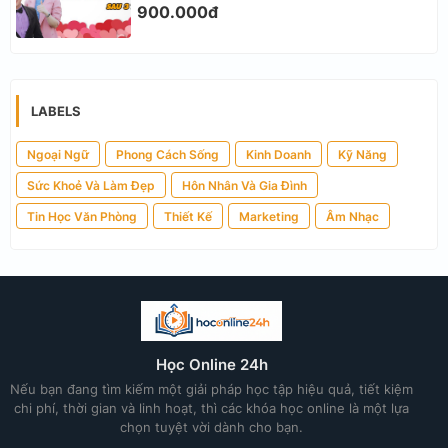
900.000đ
LABELS
Ngoại Ngữ
Phong Cách Sống
Kinh Doanh
Kỹ Năng
Sức Khoẻ Và Làm Đẹp
Hôn Nhân Và Gia Đình
Tin Học Văn Phòng
Thiết Kế
Marketing
Âm Nhạc
Học Online 24h
Nếu bạn đang tìm kiếm một giải pháp học tập hiệu quả, tiết kiệm
chi phí, thời gian và linh hoạt, thì các khóa học online là một lựa
chọn tuyệt vời dành cho bạn.