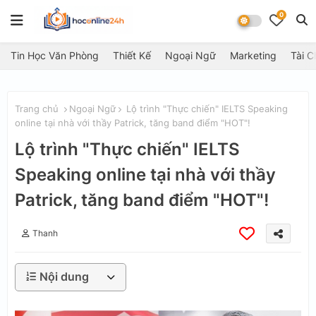
0
Tin Học Văn Phòng
Thiết Kế
Ngoại Ngữ
Marketing
Tài C
Trang chủ
Ngoại Ngữ
Lộ trình "Thực chiến" IELTS Speaking
online tại nhà với thầy Patrick, tăng band điểm "HOT"!
Lộ trình "Thực chiến" IELTS
Speaking online tại nhà với thầy
Patrick, tăng band điểm "HOT"!
Thanh
Nội dung