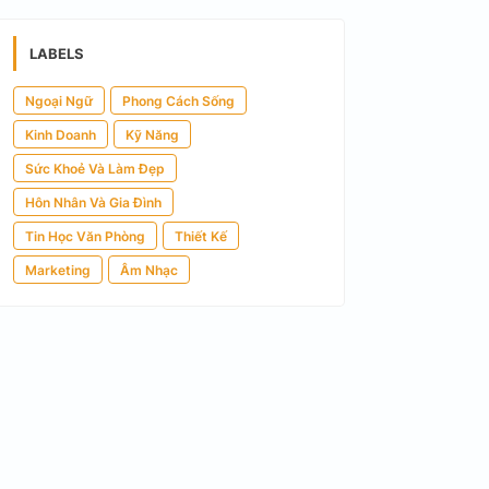
LABELS
Ngoại Ngữ
Phong Cách Sống
Kinh Doanh
Kỹ Năng
Sức Khoẻ Và Làm Đẹp
Hôn Nhân Và Gia Đình
Tin Học Văn Phòng
Thiết Kế
Marketing
Âm Nhạc