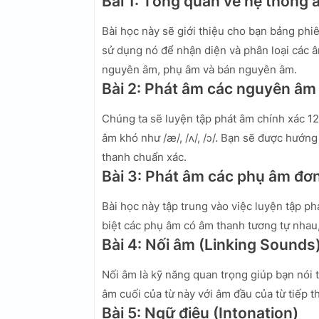
Bài 1: Tổng quan về hệ thống 
Bài học này sẽ giới thiệu cho bạn bảng phi
sử dụng nó để nhận diện và phân loại các â
nguyên âm, phụ âm và bán nguyên âm.
Bài 2: Phát âm các nguyên âm
Chúng ta sẽ luyện tập phát âm chính xác 1
âm khó như /æ/, /ʌ/, /ɔ/. Bạn sẽ được hướng
thanh chuẩn xác.
Bài 3: Phát âm các phụ âm đơ
Bài học này tập trung vào việc luyện tập p
biệt các phụ âm có âm thanh tương tự nhau, ví 
Bài 4: Nối âm (Linking Sounds
Nối âm là kỹ năng quan trọng giúp bạn nói t
âm cuối của từ này với âm đầu của từ tiếp t
Bài 5: Ngữ điệu (Intonation)