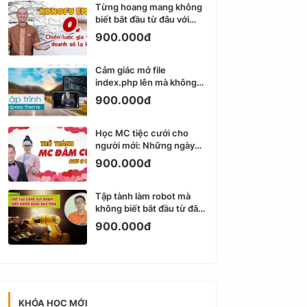
Từng hoang mang không
biết bắt đầu từ đâu với
Email Marketing
900.000đ
Cảm giác mở file
index.php lên mà không
biết viết gì tiếp theo
900.000đ
Học MC tiệc cưới cho
người mới: Những ngày
đầu thực sự khá ngợp
900.000đ
Tập tành làm robot mà
không biết bắt đầu từ đâu
thì dễ nản thật
900.000đ
KHÓA HỌC MỚI