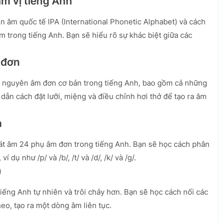
âm vị tiếng Anh
ên âm quốc tế IPA (International Phonetic Alphabet) và cách
m trong tiếng Anh. Bạn sẽ hiểu rõ sự khác biệt giữa các
 đơn
2 nguyên âm đơn cơ bản trong tiếng Anh, bao gồm cả những
 dẫn cách đặt lưỡi, miệng và điều chỉnh hơi thở để tạo ra âm
n
hát âm 24 phụ âm đơn trong tiếng Anh. Bạn sẽ học cách phân
dụ như /p/ và /b/, /t/ và /d/, /k/ và /g/.
)
iếng Anh tự nhiên và trôi chảy hơn. Bạn sẽ học cách nối các
heo, tạo ra một dòng âm liên tục.