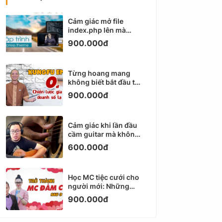
Cảm giác mở file
index.php lên mà
không biết viết gì tiếp
900.000đ
theo
Từng hoang mang
không biết bắt đầu từ
đâu với Email
900.000đ
Marketing
Cảm giác khi lần đầu
cầm guitar mà không
biết bắt đầu từ đâu
600.000đ
Học MC tiệc cưới cho
người mới: Những
ngày đầu thực sự khá
900.000đ
ngợp