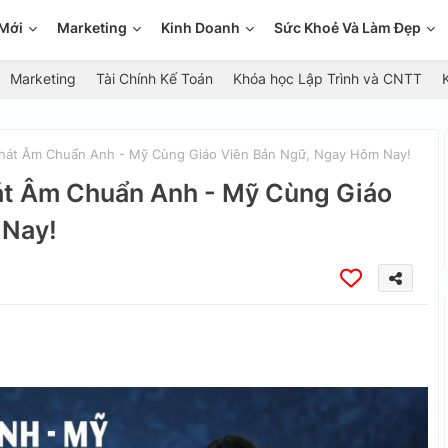
Mới
Marketing
Kinh Doanh
Sức Khoẻ Và Làm Đẹp
Marketing
Tài Chính Kế Toán
Khóa học Lập Trình và CNTT
Phát Âm Chuẩn Anh - Mỹ Cùng Giáo Viên Bản Ngữ, Ngay Hôm Nay!
hát Âm Chuẩn Anh - Mỹ Cùng Giáo
 Nay!