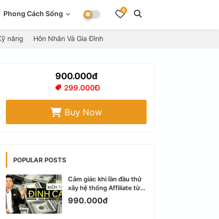
0
Phong Cách Sống
Kỹ năng
Hôn Nhân Và Gia Đình
900.000đ
299.000Đ
Buy Now
POPULAR POSTS
Cảm giác khi lần đầu thử
xây hệ thống Affiliate từ
Facebook cá nhân
990.000đ