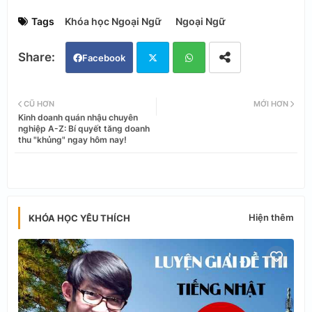
Tags
Khóa học Ngoại Ngữ
Ngoại Ngữ
Facebook
Twi
Wh
CŨ HƠN
MỚI HƠN
Kinh doanh quán nhậu chuyên
tter
ats
nghiệp A-Z: Bí quyết tăng doanh
thu "khủng" ngay hôm nay!
app
Hiện thêm
KHÓA HỌC YÊU THÍCH