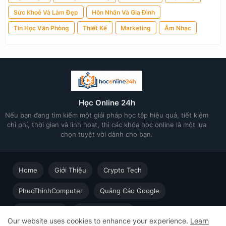
Sức Khoẻ Và Làm Đẹp
Hôn Nhân Và Gia Đình
Tin Học Văn Phòng
Thiết Kế
Marketing
Âm Nhạc
Học Online 24h
Nếu bạn đang tìm kiếm một giải pháp học tập hiệu quả, tiết kiệm
chi phí, thời gian và linh hoạt, thì các khóa học online là một lựa
chọn tuyệt vời dành cho bạn.
Home
Giới Thiệu
Crypto Tech
PhucThinhComputer
Quảng Cáo Google
Thiết kế in ấn
Techsolution.vn
Our website uses cookies to enhance your experience.
Learn