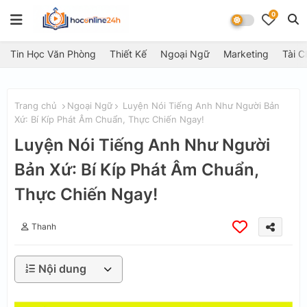
0
Tin Học Văn Phòng
Thiết Kế
Ngoại Ngữ
Marketing
Tài C
Trang chủ
Ngoại Ngữ
Luyện Nói Tiếng Anh Như Người Bản
Xứ: Bí Kíp Phát Âm Chuẩn, Thực Chiến Ngay!
Luyện Nói Tiếng Anh Như Người
Bản Xứ: Bí Kíp Phát Âm Chuẩn,
Thực Chiến Ngay!
Thanh
Nội dung