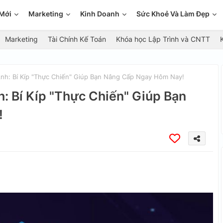
Mới
Marketing
Kinh Doanh
Sức Khoẻ Và Làm Đẹp
Marketing
Tài Chính Kế Toán
Khóa học Lập Trình và CNTT
h: Bí Kíp "Thực Chiến" Giúp Bạn Nâng Cấp Ngay Hôm Nay!
: Bí Kíp "Thực Chiến" Giúp Bạn
!