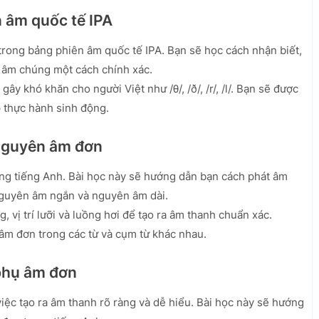
n âm quốc tế IPA
 trong bảng phiên âm quốc tế IPA. Bạn sẽ học cách nhận biết,
t âm chúng một cách chính xác.
ây khó khăn cho người Việt như /θ/, /ð/, /r/, /l/. Bạn sẽ được
p thực hành sinh động.
 nguyên âm đơn
ng tiếng Anh. Bài học này sẽ hướng dẫn bạn cách phát âm
guyên âm ngắn và nguyên âm dài.
 vị trí lưỡi và luồng hơi để tạo ra âm thanh chuẩn xác.
âm đơn trong các từ và cụm từ khác nhau.
 phụ âm đơn
iệc tạo ra âm thanh rõ ràng và dễ hiểu. Bài học này sẽ hướng