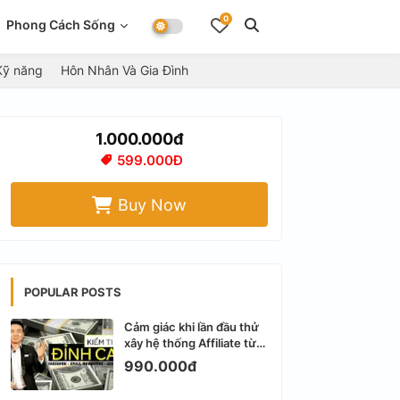
0
Phong Cách Sống
Kỹ năng
Hôn Nhân Và Gia Đình
1.000.000đ
599.000Đ
Buy Now
POPULAR POSTS
Cảm giác khi lần đầu thử
xây hệ thống Affiliate từ
Facebook cá nhân
990.000đ