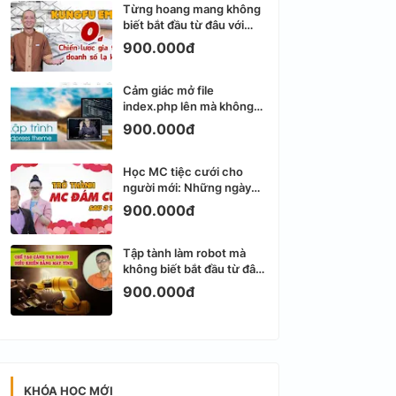
Từng hoang mang không
biết bắt đầu từ đâu với
Email Marketing
900.000đ
Cảm giác mở file
index.php lên mà không
biết viết gì tiếp theo
900.000đ
Học MC tiệc cưới cho
người mới: Những ngày
đầu thực sự khá ngợp
900.000đ
Tập tành làm robot mà
không biết bắt đầu từ đâu
thì dễ nản thật
900.000đ
KHÓA HỌC MỚI