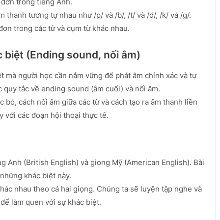
đơn trong tiếng Anh.
hanh tương tự nhau như /p/ và /b/, /t/ và /d/, /k/ và /g/.
đơn trong các từ và cụm từ khác nhau.
c biệt (Ending sound, nối âm)
ệt mà người học cần nắm vững để phát âm chính xác và tự
c quy tắc về ending sound (âm cuối) và nối âm.
 bỏ, cách nối âm giữa các từ và cách tạo ra âm thanh liền
 với các đoạn hội thoại thực tế.
g Anh (British English) và giọng Mỹ (American English). Bài
 những khác biệt này.
hác nhau theo cả hai giọng. Chúng ta sẽ luyện tập nghe và
 để làm quen với sự khác biệt.