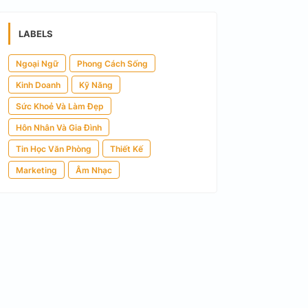
LABELS
Ngoại Ngữ
Phong Cách Sống
Kinh Doanh
Kỹ Năng
Sức Khoẻ Và Làm Đẹp
Hôn Nhân Và Gia Đình
Tin Học Văn Phòng
Thiết Kế
Marketing
Âm Nhạc