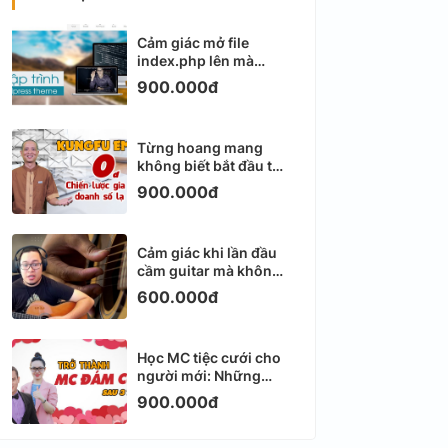
Cảm giác mở file
index.php lên mà
không biết viết gì tiếp
900.000đ
theo
Từng hoang mang
không biết bắt đầu từ
đâu với Email
900.000đ
Marketing
Cảm giác khi lần đầu
cầm guitar mà không
biết bắt đầu từ đâu
600.000đ
Học MC tiệc cưới cho
người mới: Những
ngày đầu thực sự khá
900.000đ
ngợp