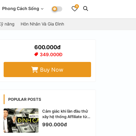
0
Phong Cách Sống
Kỹ năng
Hôn Nhân Và Gia Đình
600.000đ
349.000Đ
Buy Now
POPULAR POSTS
Cảm giác khi lần đầu thử
xây hệ thống Affiliate từ
Facebook cá nhân
990.000đ