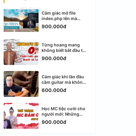
Cảm giác mở file
index.php lên mà
không biết viết gì tiếp
900.000đ
theo
Từng hoang mang
không biết bắt đầu từ
đâu với Email
900.000đ
Marketing
Cảm giác khi lần đầu
cầm guitar mà không
biết bắt đầu từ đâu
600.000đ
Học MC tiệc cưới cho
người mới: Những
ngày đầu thực sự khá
900.000đ
ngợp