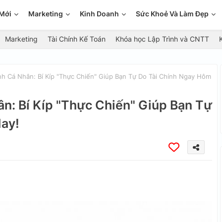
Mới
Marketing
Kinh Doanh
Sức Khoẻ Và Làm Đẹp
Marketing
Tài Chính Kế Toán
Khóa học Lập Trình và CNTT
nh Cá Nhân: Bí Kíp "Thực Chiến" Giúp Bạn Tự Do Tài Chính Ngay Hôm
ân: Bí Kíp "Thực Chiến" Giúp Bạn Tự
ay!