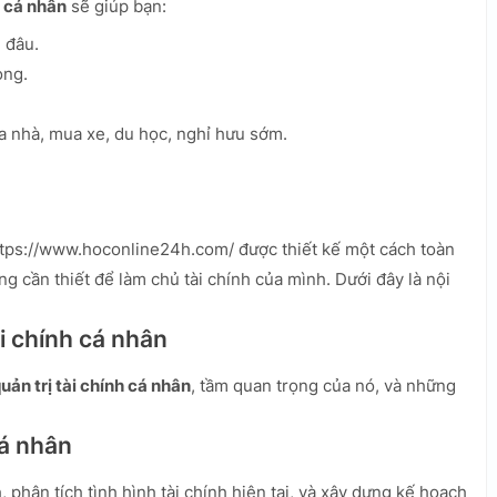
h cá nhân
sẽ giúp bạn:
i đâu.
òng.
a nhà, mua xe, du học, nghỉ hưu sớm.
ttps://www.hoconline24h.com/ được thiết kế một cách toàn
g cần thiết để làm chủ tài chính của mình. Dưới đây là nội
ài chính cá nhân
uản trị tài chính cá nhân
, tầm quan trọng của nó, và những
cá nhân
 phân tích tình hình tài chính hiện tại, và xây dựng kế hoạch