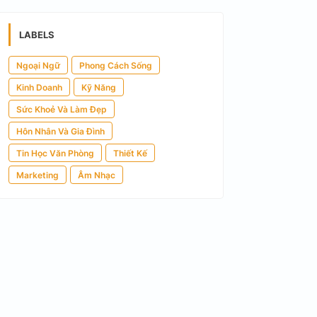
LABELS
Ngoại Ngữ
Phong Cách Sống
Kinh Doanh
Kỹ Năng
Sức Khoẻ Và Làm Đẹp
Hôn Nhân Và Gia Đình
Tin Học Văn Phòng
Thiết Kế
Marketing
Âm Nhạc