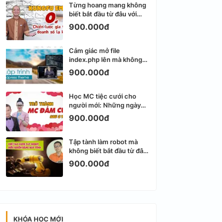
Từng hoang mang không
biết bắt đầu từ đâu với
Email Marketing
900.000đ
Cảm giác mở file
index.php lên mà không
biết viết gì tiếp theo
900.000đ
Học MC tiệc cưới cho
người mới: Những ngày
đầu thực sự khá ngợp
900.000đ
Tập tành làm robot mà
không biết bắt đầu từ đâu
thì dễ nản thật
900.000đ
KHÓA HỌC MỚI