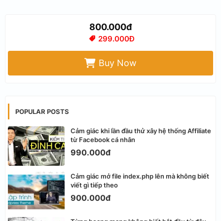
800.000đ
299.000Đ
Buy Now
POPULAR POSTS
Cảm giác khi lần đầu thử xây hệ thống Affiliate
từ Facebook cá nhân
990.000đ
Cảm giác mở file index.php lên mà không biết
viết gì tiếp theo
900.000đ