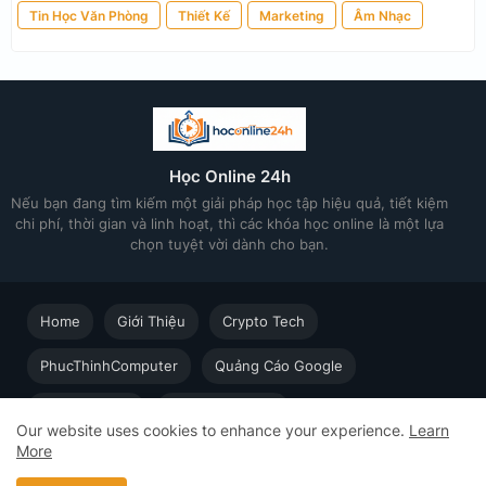
Tin Học Văn Phòng
Thiết Kế
Marketing
Âm Nhạc
Học Online 24h
Nếu bạn đang tìm kiếm một giải pháp học tập hiệu quả, tiết kiệm
chi phí, thời gian và linh hoạt, thì các khóa học online là một lựa
chọn tuyệt vời dành cho bạn.
Home
Giới Thiệu
Crypto Tech
PhucThinhComputer
Quảng Cáo Google
Thiết kế in ấn
Techsolution.vn
Our website uses cookies to enhance your experience.
Learn
More
Học Online cùng Chuyên gia - Khóa học trực tuyến dành cho
người đi làm © 2023 - 2026 Học Online 24h - Design by