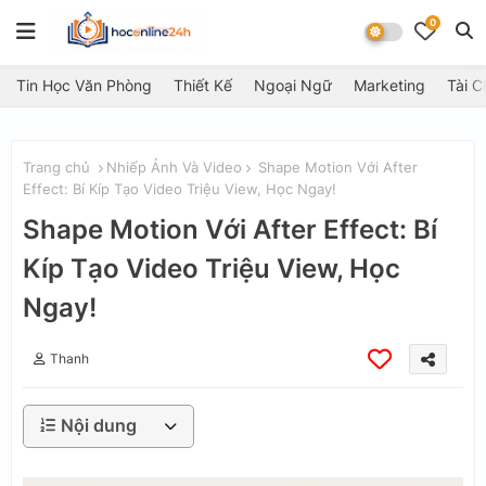
0
Tin Học Văn Phòng
Thiết Kế
Ngoại Ngữ
Marketing
Tài C
Trang chủ
Nhiếp Ảnh Và Video
Shape Motion Với After
Effect: Bí Kíp Tạo Video Triệu View, Học Ngay!
Shape Motion Với After Effect: Bí
Kíp Tạo Video Triệu View, Học
Ngay!
Thanh
Nội dung