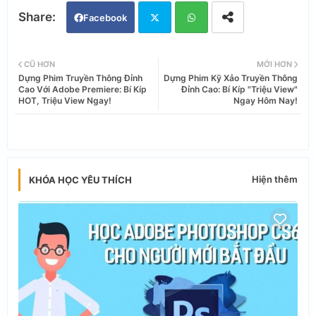
Facebook
Twi
Wh
CŨ HƠN
MỚI HƠN
Dựng Phim Truyền Thông Đỉnh
Dựng Phim Kỹ Xảo Truyền Thông
tter
ats
Cao Với Adobe Premiere: Bí Kíp
Đỉnh Cao: Bí Kíp "Triệu View"
HOT, Triệu View Ngay!
Ngay Hôm Nay!
app
Hiện thêm
KHÓA HỌC YÊU THÍCH