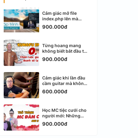
Cảm giác mở file
index.php lên mà
không biết viết gì tiếp
900.000đ
theo
Từng hoang mang
không biết bắt đầu từ
đâu với Email
900.000đ
Marketing
Cảm giác khi lần đầu
cầm guitar mà không
biết bắt đầu từ đâu
600.000đ
Học MC tiệc cưới cho
người mới: Những
ngày đầu thực sự khá
900.000đ
ngợp