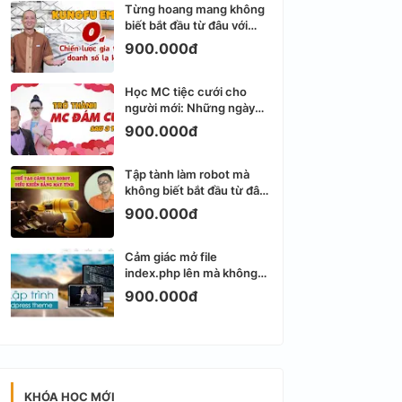
Từng hoang mang không
biết bắt đầu từ đâu với
Email Marketing
900.000đ
Học MC tiệc cưới cho
người mới: Những ngày
đầu thực sự khá ngợp
900.000đ
Tập tành làm robot mà
không biết bắt đầu từ đâu
thì dễ nản thật
900.000đ
Cảm giác mở file
index.php lên mà không
biết viết gì tiếp theo
900.000đ
KHÓA HỌC MỚI