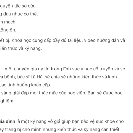
guyên tắc sơ cứu.
g đau nhức cơ thể.
im mạch.
tổng ôn.
iết bị. Khóa học cung cấp đầy đủ tài liệu, video hướng dẫn và
iến thức và kỹ năng.
– một chuyên gia uy tín trong lĩnh vực y học cổ truyền và sơ
 bệnh, bác sĩ Lê Hải sẽ chia sẻ những kiến thức và kinh
 các tình huống khẩn cấp.
ẵn sàng giải đáp mọi thắc mắc của học viên. Bạn sẽ được học
nghiệm.
ia đình
là một kỹ năng vô giá giúp bạn bảo vệ sức khỏe cho
ãy trang bị cho mình những kiến thức và kỹ năng cần thiết