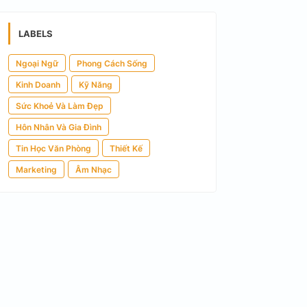
LABELS
Ngoại Ngữ
Phong Cách Sống
Kinh Doanh
Kỹ Năng
Sức Khoẻ Và Làm Đẹp
Hôn Nhân Và Gia Đình
Tin Học Văn Phòng
Thiết Kế
Marketing
Âm Nhạc