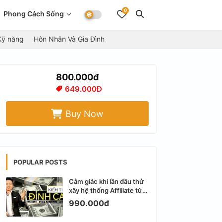
0
Phong Cách Sống
Kỹ năng
Hôn Nhân Và Gia Đình
800.000đ
649.000Đ
Buy Now
POPULAR POSTS
Cảm giác khi lần đầu thử
xây hệ thống Affiliate từ
Facebook cá nhân
990.000đ