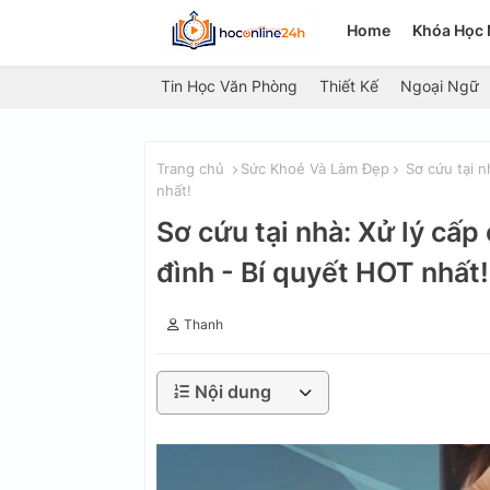
Home
Khóa Học 
Tin Học Văn Phòng
Thiết Kế
Ngoại Ngữ
Trang chủ
Sức Khoẻ Và Làm Đẹp
Sơ cứu tại n
nhất!
Sơ cứu tại nhà: Xử lý cấp
đình - Bí quyết HOT nhất!
Thanh
Nội dung