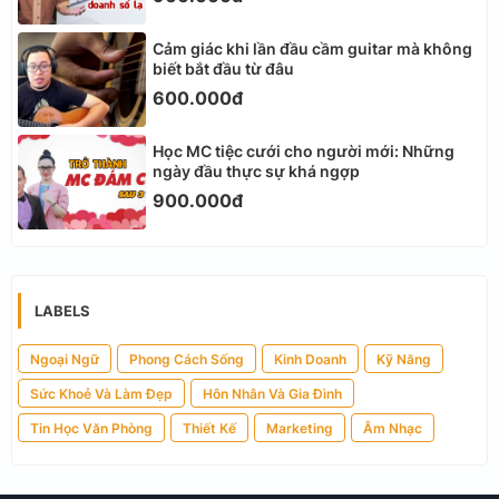
Cảm giác khi lần đầu cầm guitar mà không
biết bắt đầu từ đâu
600.000đ
Học MC tiệc cưới cho người mới: Những
ngày đầu thực sự khá ngợp
900.000đ
LABELS
Ngoại Ngữ
Phong Cách Sống
Kinh Doanh
Kỹ Năng
Sức Khoẻ Và Làm Đẹp
Hôn Nhân Và Gia Đình
Tin Học Văn Phòng
Thiết Kế
Marketing
Âm Nhạc