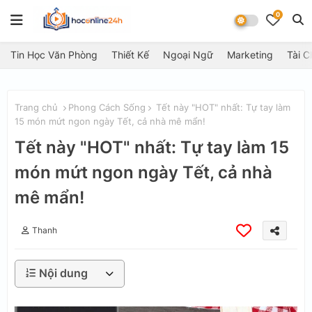
0
Tin Học Văn Phòng
Thiết Kế
Ngoại Ngữ
Marketing
Tài C
Trang chủ
Phong Cách Sống
Tết này "HOT" nhất: Tự tay làm
15 món mứt ngon ngày Tết, cả nhà mê mẩn!
Tết này "HOT" nhất: Tự tay làm 15
món mứt ngon ngày Tết, cả nhà
mê mẩn!
Thanh
Nội dung