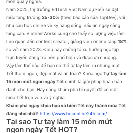
món quà ý nghĩa.
Năm 2025, thị trường EdTech Việt Nam dự kiến sẽ đạt
mức tăng trưởng
25-30%
(theo báo cáo của TopDev), với
nhu cầu học online về kỹ năng sống, nấu ăn ngày càng
tăng cao. VietnamWorks cũng cho thấy số lượng việc làm
liên quan đến content creator, giảng viên online tăng
18%
so với năm 2023. Điều này chứng tỏ xu hướng học tập
trực tuyến đang trở nên phổ biến và được ưa chuộng.
Vậy làm thế nào để bạn có thể tự tay làm ra những mứt
Tết thơm ngon, đẹp mắt và an toàn? Khóa học
Tự tay làm
15 món mứt ngon ngày Tết
chính là giải pháp hoàn hảo
dành cho bạn. Hãy cùng khám phá bí quyết để có một
mùa Tết trọn vẹn và ý nghĩa!
Khám phá ngay khóa học và biến Tết này thành mùa Tết
đáng nhớ nhất!
https://www.hoconline24h.com/
Tại sao Tự tay làm 15 món mứt
ngon ngày Tết HOT?