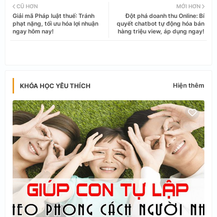
CŨ HƠN
MỚI HƠN
Giải mã Pháp luật thuế: Tránh
Đột phá doanh thu Online: Bí
tter
ats
phạt nặng, tối ưu hóa lợi nhuận
quyết chatbot tự động hóa bán
ngay hôm nay!
hàng triệu view, áp dụng ngay!
app
Hiện thêm
KHÓA HỌC YÊU THÍCH