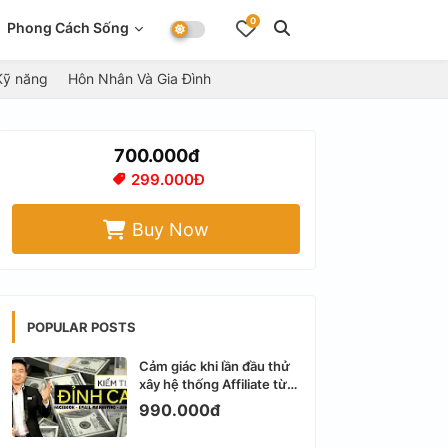
0
Phong Cách Sống
Kỹ năng
Hôn Nhân Và Gia Đình
700.000đ
299.000Đ
Buy Now
POPULAR POSTS
Cảm giác khi lần đầu thử
xây hệ thống Affiliate từ
Facebook cá nhân
990.000đ