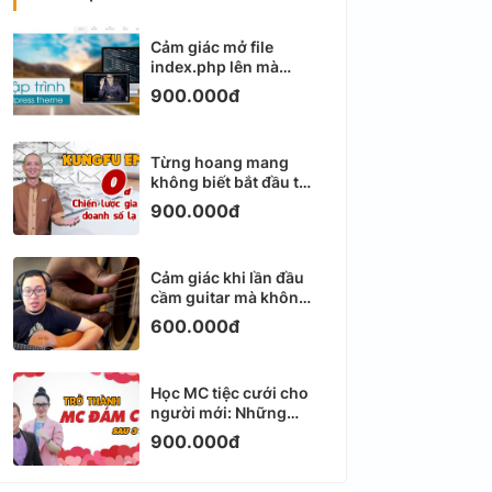
Cảm giác mở file
index.php lên mà
không biết viết gì tiếp
900.000đ
theo
Từng hoang mang
không biết bắt đầu từ
đâu với Email
900.000đ
Marketing
Cảm giác khi lần đầu
cầm guitar mà không
biết bắt đầu từ đâu
600.000đ
Học MC tiệc cưới cho
người mới: Những
ngày đầu thực sự khá
900.000đ
ngợp