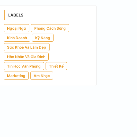
LABELS
Ngoại Ngữ
Phong Cách Sống
Kinh Doanh
Kỹ Năng
Sức Khoẻ Và Làm Đẹp
Hôn Nhân Và Gia Đình
Tin Học Văn Phòng
Thiết Kế
Marketing
Âm Nhạc