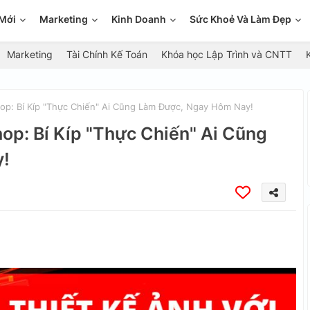
Mới
Marketing
Kinh Doanh
Sức Khoẻ Và Làm Đẹp
Marketing
Tài Chính Kế Toán
Khóa học Lập Trình và CNTT
op: Bí Kíp "Thực Chiến" Ai Cũng Làm Được, Ngay Hôm Nay!
op: Bí Kíp "Thực Chiến" Ai Cũng
y!