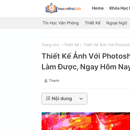
Home
Khóa Học 
Tin Học Văn Phòng
Thiết Kế
Ngoại Ngữ
Trang chủ
Thiết Kế
Thiết Kế Ảnh Với Photosh
Thiết Kế Ảnh Với Photosh
Làm Được, Ngay Hôm Na
Thanh
Nội dung