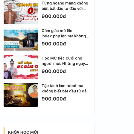
Từng hoang mang không
biết bắt đầu từ đâu với
Email Marketing
900.000đ
Cảm giác mở file
index.php lên mà không
biết viết gì tiếp theo
900.000đ
Học MC tiệc cưới cho
người mới: Những ngày
đầu thực sự khá ngợp
900.000đ
Tập tành làm robot mà
không biết bắt đầu từ đâu
thì dễ nản thật
900.000đ
KHÓA HỌC MỚI