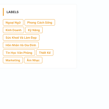
LABELS
Ngoại Ngữ
Phong Cách Sống
Kinh Doanh
Kỹ Năng
Sức Khoẻ Và Làm Đẹp
Hôn Nhân Và Gia Đình
Tin Học Văn Phòng
Thiết Kế
Marketing
Âm Nhạc