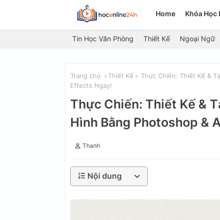
Home
Khóa Học 
Tin Học Văn Phòng
Thiết Kế
Ngoại Ngữ
Trang chủ
Thiết Kế
Thực Chiến: Thiết Kế & T
Effects Ngay!
Thực Chiến: Thiết Kế & 
Hình Bằng Photoshop & Af
Thanh
Nội dung