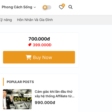
0
Phong Cách Sống
Kỹ năng
Hôn Nhân Và Gia Đình
700.000đ
399.000Đ
Buy Now
POPULAR POSTS
Cảm giác khi lần đầu thử
xây hệ thống Affiliate từ
Facebook cá nhân
990.000đ