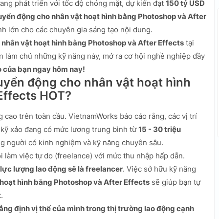
ng phát triển với tốc độ chóng mặt, dự kiến đạt
150 tỷ USD
huyển động cho nhân vật hoạt hình bằng Photoshop và After
nh lớn cho các chuyên gia sáng tạo nội dung.
 nhân vật hoạt hình bằng Photoshop và After Effects
tại
n làm chủ những kỹ năng này, mở ra cơ hội nghề nghiệp đầy
o của bạn ngay hôm nay!
huyển động cho nhân vật hoạt hình
Effects HOT?
 cao trên toàn cầu. VietnamWorks báo cáo rằng, các vị trí
à kỹ xảo đang có mức lương trung bình từ
15 - 30 triệu
ng người có kinh nghiệm và kỹ năng chuyên sâu.
i làm việc tự do (freelance) với mức thu nhập hấp dẫn.
lực lượng lao động sẽ là freelancer
. Việc sở hữu kỹ năng
 hoạt hình bằng Photoshop và After Effects
sẽ giúp bạn tự
.
ẳng định vị thế của mình trong thị trường lao động cạnh