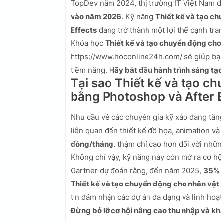
TopDev năm 2024, thị trường IT Việt Nam đa
vào năm 2026
. Kỹ năng
Thiết kế và tạo c
Effects
đang trở thành một lợi thế cạnh tra
Khóa học
Thiết kế và tạo chuyển động cho
https://www.hoconline24h.com/ sẽ giúp bạ
tiềm năng.
Hãy bắt đầu hành trình sáng tạ
Tại sao Thiết kế và tạo c
bằng Photoshop và After 
Nhu cầu về các chuyên gia kỹ xảo đang tăng
liên quan đến thiết kế đồ họa, animation v
đồng/tháng
, thậm chí cao hơn đối với nhữ
Không chỉ vậy, kỹ năng này còn mở ra cơ hộ
Gartner dự đoán rằng, đến năm 2025,
35% 
Thiết kế và tạo chuyển động cho nhân vật
tin đảm nhận các dự án đa dạng và linh hoạt
Đừng bỏ lỡ cơ hội nâng cao thu nhập và kh