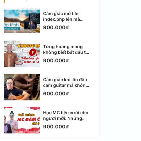
Cảm giác mở file
index.php lên mà
không biết viết gì tiếp
900.000đ
theo
Từng hoang mang
không biết bắt đầu từ
đâu với Email
900.000đ
Marketing
Cảm giác khi lần đầu
cầm guitar mà không
biết bắt đầu từ đâu
600.000đ
Học MC tiệc cưới cho
người mới: Những
ngày đầu thực sự khá
900.000đ
ngợp