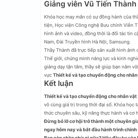
Giảng viên Vũ Tiến Thành
Khóa học may mắn có sự đồng hành của t
tiện, Học viện Công nghệ Bưu chính Viễn T
hình ảnh và video, đồng thời là đối tác tin
Nam, Đài Truyền hình Hà Nội, Samsung.
Thầy Thành đã trực tiếp sản xuất hình ảnh 
Thế giới, chứng minh năng lực và kinh ngh
giảng dạy tận tâm, thầy sẽ giúp bạn nắm vữ
vực
Thiết kế và tạo chuyển động cho nhân 
Kết luận
Thiết kế và tạo chuyển động cho nhân vật
vô cùng giá trị trong thời đại số. Khóa họ
thức chuyên sâu, kỹ năng thực hành và cơ h
Đừng bỏ lỡ cơ hội trở thành một chuyên g
ngay hôm nay và bắt đầu hành trình chin
Bạn còn chần chừ gì nữa? Hãy đầu tư vào 