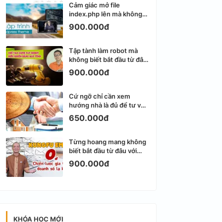
Cảm giác mở file
index.php lên mà không
biết viết gì tiếp theo
900.000đ
Tập tành làm robot mà
không biết bắt đầu từ đâu
thì dễ nản thật
900.000đ
Cứ ngỡ chỉ cần xem
hướng nhà là đủ để tư vấn
phong thủy bất động sản
650.000đ
Từng hoang mang không
biết bắt đầu từ đâu với
Email Marketing
900.000đ
KHÓA HỌC MỚI