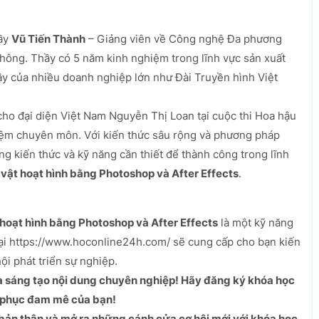
hầy
Vũ Tiến Thành
– Giảng viên về Công nghệ Đa phương
hông. Thầy có 5 năm kinh nghiệm trong lĩnh vực sản xuất
 cậy của nhiều doanh nghiệp lớn như Đài Truyền hình Việt
cho đại diện Việt Nam Nguyễn Thị Loan tại cuộc thi Hoa hậu
iệm chuyên môn. Với kiến thức sâu rộng và phương pháp
ng kiến thức và kỹ năng cần thiết để thành công trong lĩnh
vật hoạt hình bằng Photoshop và After Effects
.
 hoạt hình bằng Photoshop và After Effects
là một kỹ năng
c tại https://www.hoconline24h.com/ sẽ cung cấp cho bạn kiến
ội phát triển sự nghiệp.
ia sáng tạo nội dung chuyên nghiệp! Hãy đăng ký khóa học
h phục đam mê của bạn!
bản thân và mở ra những cánh cửa cơ hội mới với khóa học