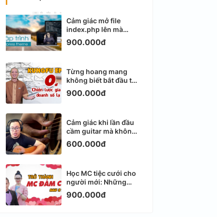
Cảm giác mở file
index.php lên mà
không biết viết gì tiếp
900.000đ
theo
Từng hoang mang
không biết bắt đầu từ
đâu với Email
900.000đ
Marketing
Cảm giác khi lần đầu
cầm guitar mà không
biết bắt đầu từ đâu
600.000đ
Học MC tiệc cưới cho
người mới: Những
ngày đầu thực sự khá
900.000đ
ngợp