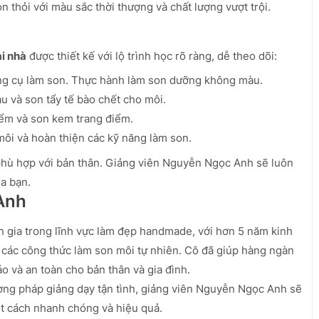
 thỏi với màu sắc thời thượng và chất lượng vượt trội.
ại nhà
được thiết kế với lộ trình học rõ ràng, dễ theo dõi:
ng cụ làm son. Thực hành làm son dưỡng không màu.
 và son tẩy tế bào chết cho môi.
iểm và son kem trang điểm.
ôi và hoàn thiện các kỹ năng làm son.
 phù hợp với bản thân. Giảng viên Nguyễn Ngọc Anh sẽ luôn
ủa bạn.
Anh
 gia trong lĩnh vực làm đẹp handmade, với hơn 5 năm kinh
 các công thức làm son môi tự nhiên. Cô đã giúp hàng ngàn
áo và an toàn cho bản thân và gia đình.
ng pháp giảng dạy tận tình, giảng viên Nguyễn Ngọc Anh sẽ
t cách nhanh chóng và hiệu quả.