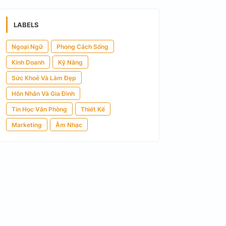
LABELS
Ngoại Ngữ
Phong Cách Sống
Kinh Doanh
Kỹ Năng
Sức Khoẻ Và Làm Đẹp
Hôn Nhân Và Gia Đình
Tin Học Văn Phòng
Thiết Kế
Marketing
Âm Nhạc