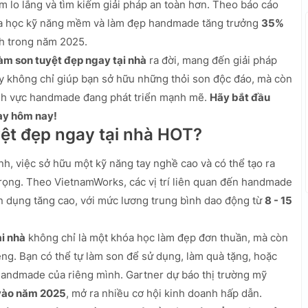
m lo lắng và tìm kiếm giải pháp an toàn hơn. Theo báo cáo
a học kỹ năng mềm và làm đẹp handmade tăng trưởng
35%
nh trong năm 2025.
àm son tuyệt đẹp ngay tại nhà
ra đời, mang đến giải pháp
ày không chỉ giúp bạn sở hữu những thỏi son độc đáo, mà còn
ĩnh vực handmade đang phát triển mạnh mẽ.
Hãy bắt đầu
gay hôm nay!
yệt đẹp ngay tại nhà HOT?
nh, việc sở hữu một kỹ năng tay nghề cao và có thể tạo ra
rọng. Theo VietnamWorks, các vị trí liên quan đến handmade
n dụng tăng cao, với mức lương trung bình dao động từ
8 - 15
ại nhà
không chỉ là một khóa học làm đẹp đơn thuần, mà còn
êng. Bạn có thể tự làm son để sử dụng, làm quà tặng, hoặc
handmade của riêng mình. Gartner dự báo thị trường mỹ
vào năm 2025
, mở ra nhiều cơ hội kinh doanh hấp dẫn.