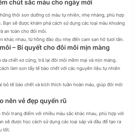
hêm chút sắc màu cho ngày mới
những thỏi son dưỡng có màu tự nhiên, nhẹ nhàng, phù hợp
u. Bạn sẽ được khám phá cách sử dụng các loại màu khoáng
à an toàn cho đôi môi.
 khác nhau, từ hồng đào dịu nhẹ đến cam san hô tươi tắn.
 môi – Bí quyết cho đôi môi mịn màng
p da chết xơ cứng, trả lại đôi môi mềm mại và mịn màng.
ách làm son tẩy tế bào chết với các nguyên liệu tự nhiên
 bỏ tế bào chết và kích thích tuần hoàn máu, giúp đôi môi
ạo nên vẻ đẹp quyến rũ
 thỏi trang điểm với nhiều màu sắc khác nhau, phù hợp với
n sẽ được học cách sử dụng các loại sáp và dầu để tạo ra
 tốt.