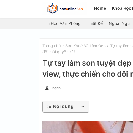
Home
Khóa Học 
Tin Học Văn Phòng
Thiết Kế
Ngoại Ngữ
Trang chủ
Sức Khoẻ Và Làm Đẹp
Tự tay làm s
đôi môi quyến rũ!
Tự tay làm son tuyệt đẹp 
view, thực chiến cho đôi 
Thanh
Nội dung