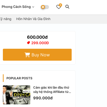
0
Phong Cách Sống
Kỹ năng
Hôn Nhân Và Gia Đình
600.000đ
299.000Đ
Buy Now
POPULAR POSTS
Cảm giác khi lần đầu thử
xây hệ thống Affiliate từ
Facebook cá nhân
990.000đ