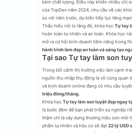
kém chất lượng. Điều này khiến nhiều chị e
của TopDev năm 2024, nhu cầu về các khó
so với năm trước, dự kiến tiếp tục tăng mạ
Thấu hiểu nỗi lo lắng đó, khóa học
Tự tay l
hoàn toàn tự nhiên và an toàn. Khóa học n
mở ra cơ hội kinh doanh tiềm năng trong l
hành trình làm đẹp an toàn và sáng tạo n
Tại sao Tự tay làm son tu
Trong bối cảnh thị trường việc làm cạnh tra
nguồn thu nhập thụ động là vô cùng quan t
và kinh doanh online đang có nhu cầu tuyể
triệu đồng/tháng
.
Khóa học
Tự tay làm son tuyệt đẹp ngay t
là bước đệm để bạn phát triển sự nghiệp ri
thậm chí là xây dựng thương hiệu son môi 
phẩm tự nhiên và hữu cơ sẽ đạt
22 tỷ USD 