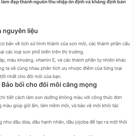
ích làm đẹp thành nguồn thu nhập ổn định và khẳng định bản
à nguyên liệu
cơ bản về lịch sử hình thành của son môi, các thành phần cấu
i các loại son phổ biến trên thị trường.
sáp, màu khoáng, vitamin E, và các thành phần tự nhiên khác
ng ta sẽ cùng nhau phân tích ưu nhược điểm của từng loại
ốt nhất cho đôi môi của bạn.
 Bảo bối cho đôi môi căng mọng
chi tiết cách làm son dưỡng không màu với công thức đơn
g màu giúp giữ ẩm, làm mềm môi, và bảo vệ môi khỏi tác
 như dầu dừa, dầu hạnh nhân, dầu jojoba để tạo ra một thỏi