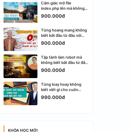
Cảm giác mở file
index.php lên mà không
biết viết gì tiếp theo
900.000đ
Từng hoang mang không
biết bắt đầu từ đâu với
Email Marketing
900.000đ
Tập tành làm robot mà
không biết bắt đầu từ đâu
thì dễ nản thật
900.000đ
Từng loay hoay không
biết viết gì cho cuốn
ebook đầu tiên
990.000đ
KHÓA HỌC MỚI