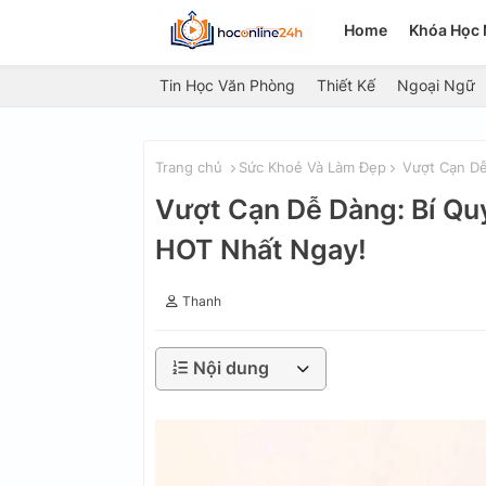
Home
Khóa Học 
Tin Học Văn Phòng
Thiết Kế
Ngoại Ngữ
Trang chủ
Sức Khoẻ Và Làm Đẹp
Vượt Cạn Dễ
Vượt Cạn Dễ Dàng: Bí Qu
HOT Nhất Ngay!
Thanh
Nội dung