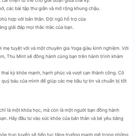
i thiện tư thế cho giai đoạn giữa thai kỳ.
nở, các bài tập thư giãn và mở rộng khung chậu.
 phù hợp với bản thân. Đội ngũ hỗ trợ của
ng giải đáp mọi thắc mắc của bạn.
i mẹ tuyệt vời và một chuyên gia Yoga giàu kinh nghiệm. Với
âm, Thu Mint sẽ đồng hành cùng bạn trên hành trình khám
thai kỳ khỏe mạnh, hạnh phúc và vượt cạn thành công. Cô
 quý báu của mình để giúp các mẹ bầu tự tin và chuẩn bị tốt
hỉ là một khóa học, mà còn là một người bạn đồng hành
 bạn. Hãy đầu tư vào sức khỏe của bản thân và bé yêu bằng
hỏe trực tuyến sẽ tiếp tục tăng trưởng mạnh mẽ trong những