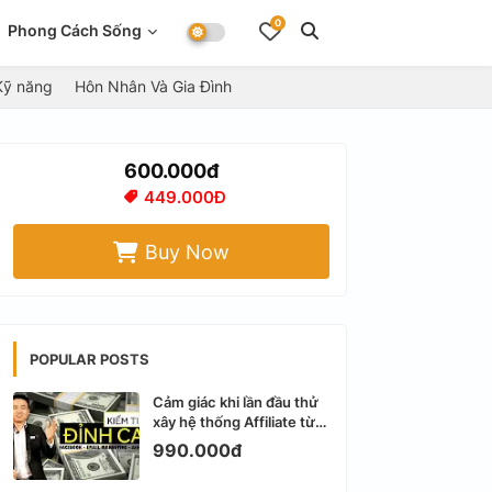
0
Phong Cách Sống
Kỹ năng
Hôn Nhân Và Gia Đình
600.000đ
449.000Đ
Buy Now
POPULAR POSTS
Cảm giác khi lần đầu thử
xây hệ thống Affiliate từ
Facebook cá nhân
990.000đ