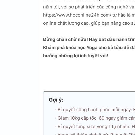
năm tới, với sự phát triển của công nghệ v
https://www.hoconline24h.com/ tự hào là 
online chất lượng cao, giúp bạn nâng cao s
Đừng chần chừ nữa! Hãy bắt đầu hành trì
Khám phá khóa học Yoga cho bà bầu dễ dà
hưởng những lợi ích tuyệt vời!
Gợi ý:
Bí quyết sống hạnh phúc mỗi ngày:
Giảm 10kg cấp tốc: 60 ngày giảm cân 
Bí quyết tăng size vòng 1 tự nhiên: 
Yoga cải thiện sinh lí nữ: Bí quyết 