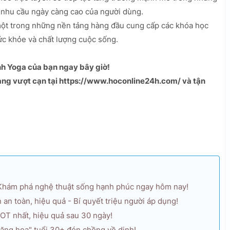
à nhu cầu ngày càng cao của người dùng.
một trong những nền tảng hàng đầu cung cấp các khóa học
ức khỏe và chất lượng cuộc sống.
nh Yoga của bạn ngay bây giờ!
ng vượt cạn tại https://www.hoconline24h.com/ và tận
 Khám phá nghệ thuật sống hạnh phúc ngay hôm nay!
an toàn, hiệu quả - Bí quyết triệu người áp dụng!
HOT nhất, hiệu quả sau 30 ngày!
"thăng hoa" tuổi 30+ đón chồng về dinh!