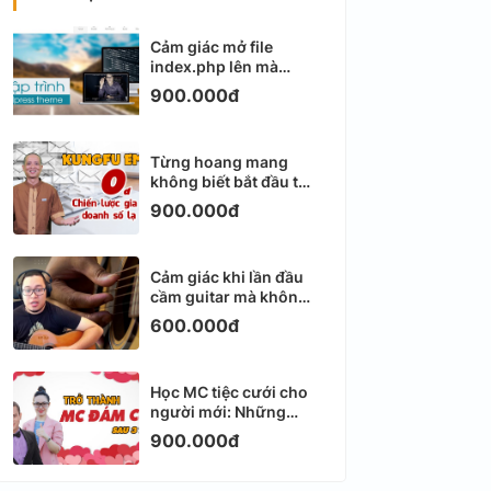
Cảm giác mở file
index.php lên mà
không biết viết gì tiếp
900.000đ
theo
Từng hoang mang
không biết bắt đầu từ
đâu với Email
900.000đ
Marketing
Cảm giác khi lần đầu
cầm guitar mà không
biết bắt đầu từ đâu
600.000đ
Học MC tiệc cưới cho
người mới: Những
ngày đầu thực sự khá
900.000đ
ngợp