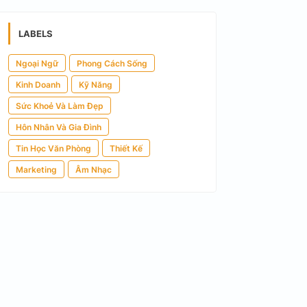
LABELS
Ngoại Ngữ
Phong Cách Sống
Kinh Doanh
Kỹ Năng
Sức Khoẻ Và Làm Đẹp
Hôn Nhân Và Gia Đình
Tin Học Văn Phòng
Thiết Kế
Marketing
Âm Nhạc