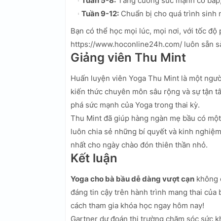
Tuần 5-8:
Tăng cường sức mạnh cơ bắp, cả
Tuần 9-12:
Chuẩn bị cho quá trình sinh 
Bạn có thể học mọi lúc, mọi nơi, với tốc độ
https://www.hoconline24h.com/ luôn sẵn sà
Giảng viên Thu Mint
Huấn luyện viên Yoga Thu Mint là một ngườ
kiến thức chuyên môn sâu rộng và sự tận t
phá sức mạnh của Yoga trong thai kỳ.
Thu Mint đã giúp hàng ngàn mẹ bầu có một 
luôn chia sẻ những bí quyết và kinh nghiệm
nhất cho ngày chào đón thiên thần nhỏ.
Kết luận
Yoga cho bà bầu dễ dàng vượt cạn
không c
đáng tin cậy trên hành trình mang thai của
cách tham gia khóa học ngay hôm nay!
Gartner dự đoán thị trường chăm sóc sức k