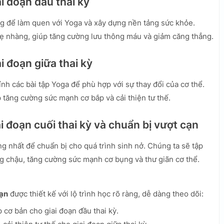
ai đoạn đầu thai kỳ
ọng để làm quen với Yoga và xây dựng nền tảng sức khỏe.
hẹ nhàng, giúp tăng cường lưu thông máu và giảm căng thẳng.
i đoạn giữa thai kỳ
nh các bài tập Yoga để phù hợp với sự thay đổi của cơ thể.
p tăng cường sức mạnh cơ bắp và cải thiện tư thế.
ai đoạn cuối thai kỳ và chuẩn bị vượt cạn
ọng nhất để chuẩn bị cho quá trình sinh nở. Chúng ta sẽ tập
g chậu, tăng cường sức mạnh cơ bụng và thư giãn cơ thể.
cạn
được thiết kế với lộ trình học rõ ràng, dễ dàng theo dõi:
 cơ bản cho giai đoạn đầu thai kỳ.