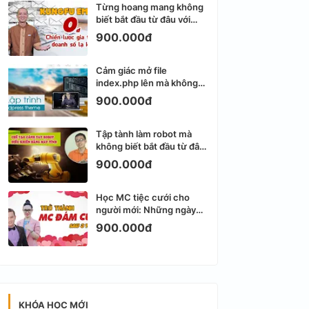
Từng hoang mang không
biết bắt đầu từ đâu với
Email Marketing
900.000đ
Cảm giác mở file
index.php lên mà không
biết viết gì tiếp theo
900.000đ
Tập tành làm robot mà
không biết bắt đầu từ đâu
thì dễ nản thật
900.000đ
Học MC tiệc cưới cho
người mới: Những ngày
đầu thực sự khá ngợp
900.000đ
KHÓA HỌC MỚI