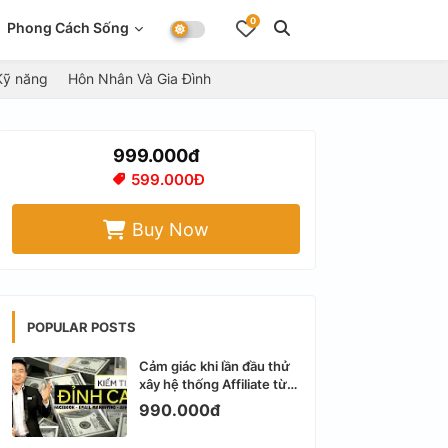
0
Phong Cách Sống
Kỹ năng
Hôn Nhân Và Gia Đình
999.000đ
599.000Đ
Buy Now
POPULAR POSTS
Cảm giác khi lần đầu thử
xây hệ thống Affiliate từ
Facebook cá nhân
990.000đ