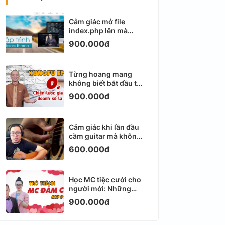
Cảm giác mở file
index.php lên mà
không biết viết gì tiếp
900.000đ
theo
Từng hoang mang
không biết bắt đầu từ
đâu với Email
900.000đ
Marketing
Cảm giác khi lần đầu
cầm guitar mà không
biết bắt đầu từ đâu
600.000đ
Học MC tiệc cưới cho
người mới: Những
ngày đầu thực sự khá
900.000đ
ngợp