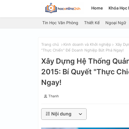
Home
Khóa Học 
Tin Học Văn Phòng
Thiết Kế
Ngoại Ngữ
Trang chủ
Kinh doanh và Khởi nghiệp
Xây Dựn
"Thực Chiến" Để Doanh Nghiệp Bứt Phá Ngay!
Xây Dựng Hệ Thống Quản
2015: Bí Quyết "Thực Ch
Ngay!
Thanh
Nội dung