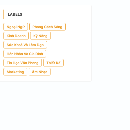
LABELS
Ngoại Ngữ
Phong Cách Sống
Kinh Doanh
Kỹ Năng
Sức Khoẻ Và Làm Đẹp
Hôn Nhân Và Gia Đình
Tin Học Văn Phòng
Thiết Kế
Marketing
Âm Nhạc