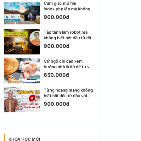
Cảm giác mở file
index.php lên mà không
biết viết gì tiếp theo
900.000đ
Tập tành làm robot mà
không biết bắt đầu từ đâu
thì dễ nản thật
900.000đ
Cứ ngỡ chỉ cần xem
hướng nhà là đủ để tư vấn
phong thủy bất động sản
650.000đ
Từng hoang mang không
biết bắt đầu từ đâu với
Email Marketing
900.000đ
KHÓA HỌC MỚI