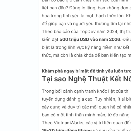
liệt ban đầu? Đừng lo lắng, bạn không đơn đ
hoa trong tình yêu là một thách thức lớn. 
để giúp bạn và người yêu thương tìm lại nh
Theo báo cáo của TopDev năm 2024, thị tr
kiến đạt
500 triệu USD vào năm 2026
. Điề
biệt là trong lĩnh vực kỹ năng mềm như kết
thức, mà còn là chìa khóa để bạn kiến tạo
Khám phá ngay bí mật để tình yêu luôn tươ
Tại sao Nghệ Thuật Kết N
Trong bối cảnh cạnh tranh khốc liệt của t
tuyển dụng đánh giá cao. Tuy nhiên, ít ai b
xây dựng và duy trì các mối quan hệ cá nhâ
bạn có một tinh thần minh mẫn, từ đó nâng 
Theo VietnamWorks, các vị trí liên quan đế
15-30 triệu đồng/tháng
và nhu cầu tuyển 