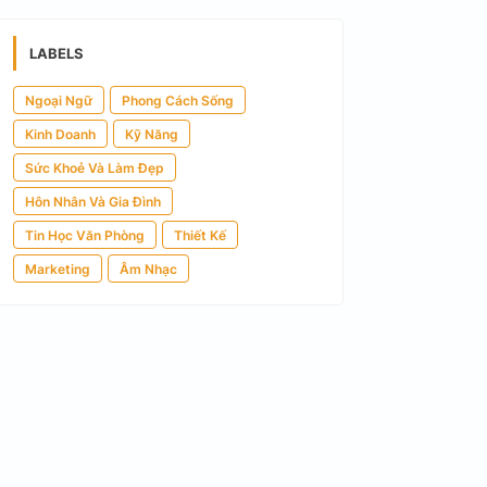
LABELS
Ngoại Ngữ
Phong Cách Sống
Kinh Doanh
Kỹ Năng
Sức Khoẻ Và Làm Đẹp
Hôn Nhân Và Gia Đình
Tin Học Văn Phòng
Thiết Kế
Marketing
Âm Nhạc