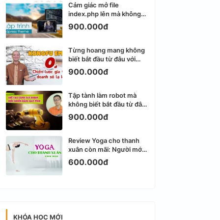
Cảm giác mở file
index.php lên mà không
biết viết gì tiếp theo
900.000đ
Từng hoang mang không
biết bắt đầu từ đâu với
Email Marketing
900.000đ
Tập tành làm robot mà
không biết bắt đầu từ đâu
thì dễ nản thật
900.000đ
Review Yoga cho thanh
xuân còn mãi: Người mới
bắt đầu có dễ tập?
600.000đ
KHÓA HỌC MỚI