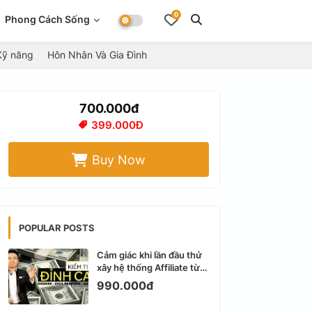
0
Phong Cách Sống
Kỹ năng
Hôn Nhân Và Gia Đình
700.000đ
399.000Đ
Buy Now
POPULAR POSTS
Cảm giác khi lần đầu thử
xây hệ thống Affiliate từ
Facebook cá nhân
990.000đ