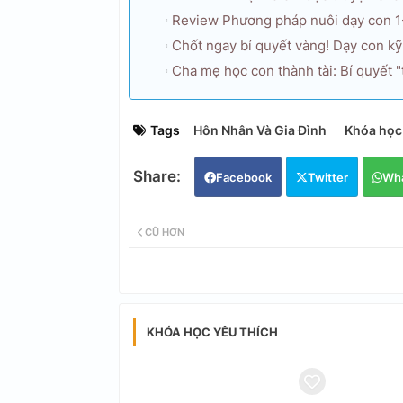
Review Phương pháp nuôi dạy con 1-
Chốt ngay bí quyết vàng! Dạy con kỹ
Cha mẹ học con thành tài: Bí quyết "
Tags
Hôn Nhân Và Gia Đình
Khóa học
Facebook
Twitter
Wh
CŨ HƠN
KHÓA HỌC YÊU THÍCH