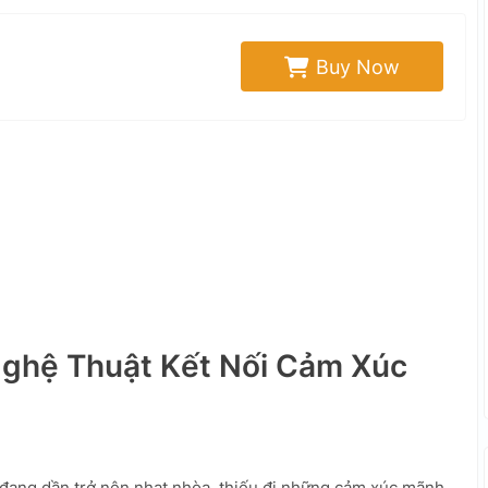
Buy Now
Nghệ Thuật Kết Nối Cảm Xúc
 đang dần trở nên nhạt nhòa, thiếu đi những cảm xúc mãnh