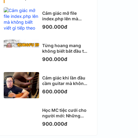
Cảm giác mở file
index.php lên mà
không biết viết gì tiếp
900.000đ
theo
Từng hoang mang
không biết bắt đầu từ
đâu với Email
900.000đ
Marketing
Cảm giác khi lần đầu
cầm guitar mà không
biết bắt đầu từ đâu
600.000đ
Học MC tiệc cưới cho
người mới: Những
ngày đầu thực sự khá
900.000đ
ngợp