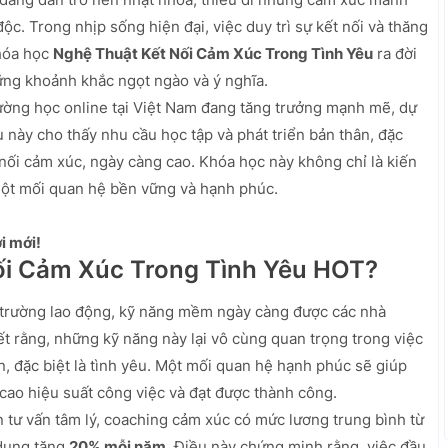
ộc. Trong nhịp sống hiện đại, việc duy trì sự kết nối và thăng
Khóa học
Nghệ Thuật Kết Nối Cảm Xúc Trong Tình Yêu
ra đời
ững khoảnh khắc ngọt ngào và ý nghĩa.
ường học online tại Việt Nam đang tăng trưởng mạnh mẽ, dự
u này cho thấy nhu cầu học tập và phát triển bản thân, đặc
 nối cảm xúc, ngày càng cao. Khóa học này không chỉ là kiến
 một mối quan hệ bền vững và hạnh phúc.
i mới!
ối Cảm Xúc Trong Tình Yêu HOT?
hị trường lao động, kỹ năng mềm ngày càng được các nhà
iết rằng, những kỹ năng này lại vô cùng quan trọng trong việc
n, đặc biệt là tình yêu. Một mối quan hệ hạnh phúc sẽ giúp
cao hiệu suất công việc và đạt được thành công.
n tư vấn tâm lý, coaching cảm xúc có mức lương trung bình từ
dụng tăng
20% mỗi năm
. Điều này chứng minh rằng, việc đầu