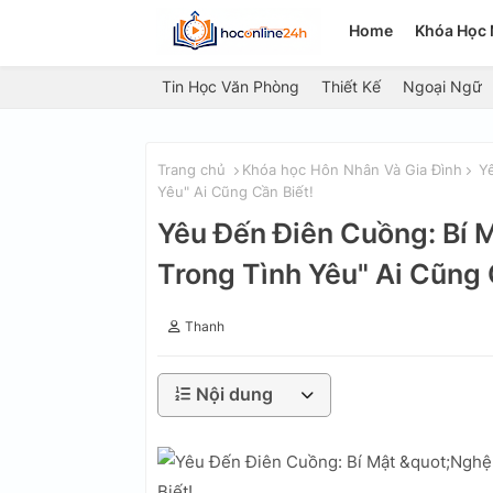
Home
Khóa Học 
Tin Học Văn Phòng
Thiết Kế
Ngoại Ngữ
Trang chủ
Khóa học Hôn Nhân Và Gia Đình
Yê
Yêu" Ai Cũng Cần Biết!
Yêu Đến Điên Cuồng: Bí 
Trong Tình Yêu" Ai Cũng 
Thanh
Nội dung