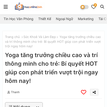
0
Tin Học Văn Phòng
Thiết Kế
Ngoại Ngữ
Marketing
Tài C
Trang chủ
Sức Khoẻ Và Làm Đẹp
Yoga tăng trưởng chiều cao
và trí thông minh cho trẻ: Bí quyết HOT giúp con phát triển vượt
trội ngay hôm nay!
Yoga tăng trưởng chiều cao và trí
thông minh cho trẻ: Bí quyết HOT
giúp con phát triển vượt trội ngay
hôm nay!
Thanh
Nội dung