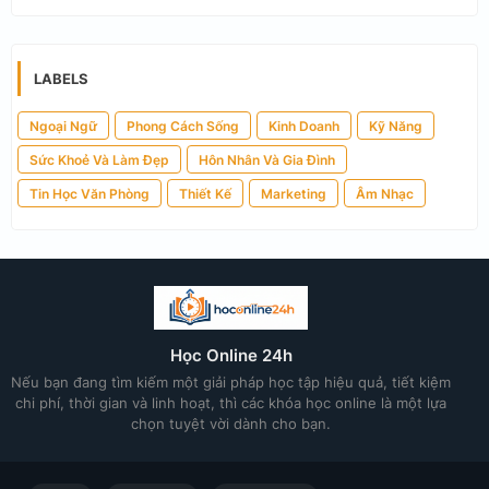
LABELS
Ngoại Ngữ
Phong Cách Sống
Kinh Doanh
Kỹ Năng
Sức Khoẻ Và Làm Đẹp
Hôn Nhân Và Gia Đình
Tin Học Văn Phòng
Thiết Kế
Marketing
Âm Nhạc
Học Online 24h
Nếu bạn đang tìm kiếm một giải pháp học tập hiệu quả, tiết kiệm
chi phí, thời gian và linh hoạt, thì các khóa học online là một lựa
chọn tuyệt vời dành cho bạn.