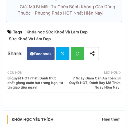
Giải Mã Bí Mật: Tự Chữa Bệnh Không Cần Dùng
Thuốc - Phương Pháp HOT Nhất Hiện Nay!
Tags
Khóa học Sức Khoẻ Và Làm Đẹp
Sức Khoẻ Và Làm Đẹp
Facebook
Twi
Wh
CŨ HƠN
MỚI HƠN
Bí quyết HOT nhất: Đánh thức
7 Ngày Giảm Cân An Toàn: Bí
tter
ats
chất giọng cuốn hút trong bạn, tự
Quyết HOT, Đánh Bay Mỡ Thừa
tin giao tiếp ngay!
Ngay Hôm Nay!
app
Hiện thêm
KHÓA HỌC YÊU THÍCH