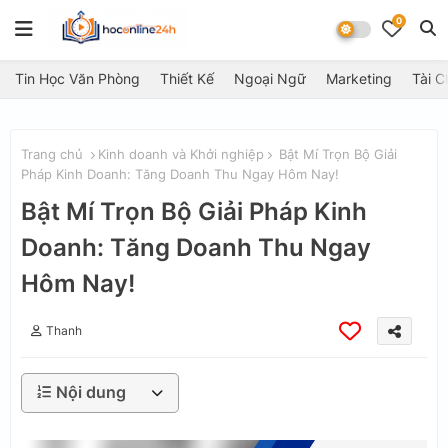
0
Tin Học Văn Phòng
Thiết Kế
Ngoại Ngữ
Marketing
Tài C
Trang chủ
Kinh doanh và Khởi nghiệp
Bật Mí Trọn Bộ Giải
Pháp Kinh Doanh: Tăng Doanh Thu Ngay Hôm Nay!
Bật Mí Trọn Bộ Giải Pháp Kinh
Doanh: Tăng Doanh Thu Ngay
Hôm Nay!
Thanh
Nội dung