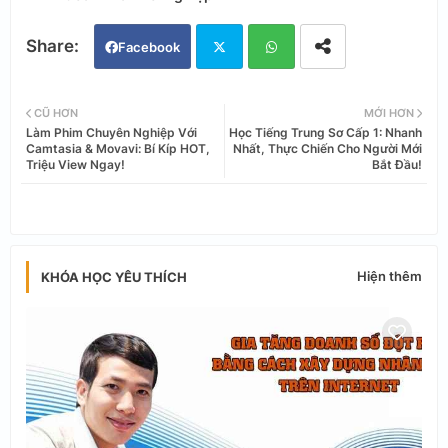
Facebook
Twi
Wh
CŨ HƠN
MỚI HƠN
Làm Phim Chuyên Nghiệp Với
Học Tiếng Trung Sơ Cấp 1: Nhanh
tter
ats
Camtasia & Movavi: Bí Kíp HOT,
Nhất, Thực Chiến Cho Người Mới
Triệu View Ngay!
Bắt Đầu!
app
Hiện thêm
KHÓA HỌC YÊU THÍCH