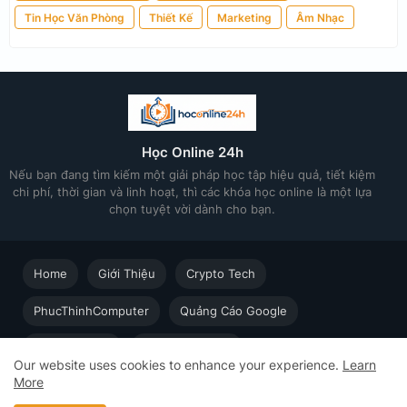
Tin Học Văn Phòng
Thiết Kế
Marketing
Âm Nhạc
Học Online 24h
Nếu bạn đang tìm kiếm một giải pháp học tập hiệu quả, tiết kiệm
chi phí, thời gian và linh hoạt, thì các khóa học online là một lựa
chọn tuyệt vời dành cho bạn.
Home
Giới Thiệu
Crypto Tech
PhucThinhComputer
Quảng Cáo Google
Thiết kế in ấn
Techsolution.vn
Our website uses cookies to enhance your experience.
Learn
More
Học Online cùng Chuyên gia - Khóa học trực tuyến dành cho