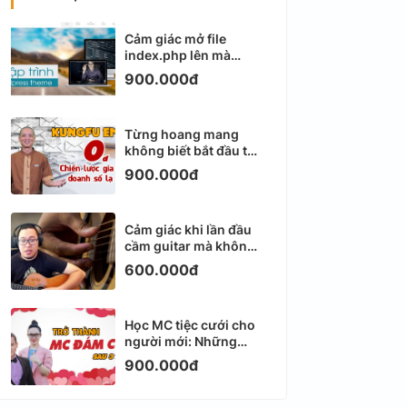
Cảm giác mở file
index.php lên mà
không biết viết gì tiếp
900.000đ
theo
Từng hoang mang
không biết bắt đầu từ
đâu với Email
900.000đ
Marketing
Cảm giác khi lần đầu
cầm guitar mà không
biết bắt đầu từ đâu
600.000đ
Học MC tiệc cưới cho
người mới: Những
ngày đầu thực sự khá
900.000đ
ngợp