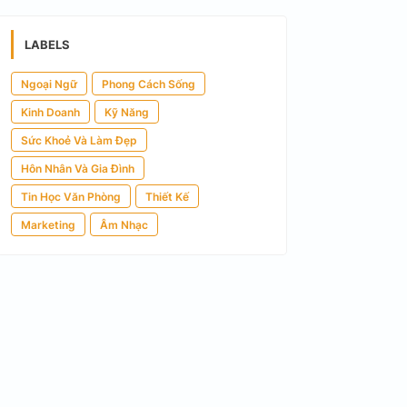
LABELS
Ngoại Ngữ
Phong Cách Sống
Kinh Doanh
Kỹ Năng
Sức Khoẻ Và Làm Đẹp
Hôn Nhân Và Gia Đình
Tin Học Văn Phòng
Thiết Kế
Marketing
Âm Nhạc