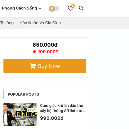
0
Phong Cách Sống
Kỹ năng
Hôn Nhân Và Gia Đình
650.000đ
199.000Đ
Buy Now
POPULAR POSTS
Cảm giác khi lần đầu thử
xây hệ thống Affiliate từ
Facebook cá nhân
990.000đ