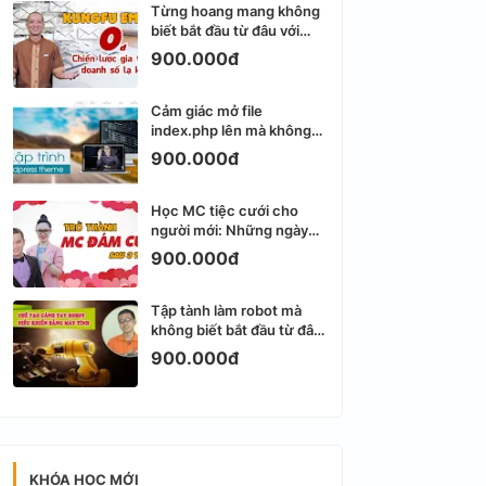
Từng hoang mang không
biết bắt đầu từ đâu với
Email Marketing
900.000đ
Cảm giác mở file
index.php lên mà không
biết viết gì tiếp theo
900.000đ
Học MC tiệc cưới cho
người mới: Những ngày
đầu thực sự khá ngợp
900.000đ
Tập tành làm robot mà
không biết bắt đầu từ đâu
thì dễ nản thật
900.000đ
KHÓA HỌC MỚI