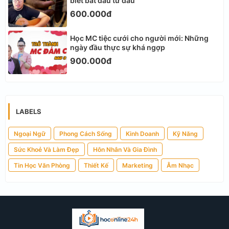
biết bắt đầu từ đâu
600.000đ
Học MC tiệc cưới cho người mới: Những
ngày đầu thực sự khá ngợp
900.000đ
LABELS
Ngoại Ngữ
Phong Cách Sống
Kinh Doanh
Kỹ Năng
Sức Khoẻ Và Làm Đẹp
Hôn Nhân Và Gia Đình
Tin Học Văn Phòng
Thiết Kế
Marketing
Âm Nhạc