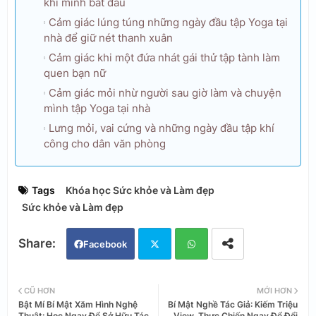
khi mình bắt đầu
Cảm giác lúng túng những ngày đầu tập Yoga tại
nhà để giữ nét thanh xuân
Cảm giác khi một đứa nhát gái thử tập tành làm
quen bạn nữ
Cảm giác mỏi nhừ người sau giờ làm và chuyện
mình tập Yoga tại nhà
Lưng mỏi, vai cứng và những ngày đầu tập khí
công cho dân văn phòng
Tags
Khóa học Sức khỏe và Làm đẹp
Sức khỏe và Làm đẹp
Facebook
Twi
Wh
CŨ HƠN
MỚI HƠN
Bật Mí Bí Mật Xăm Hình Nghệ
Bí Mật Nghề Tác Giả: Kiếm Triệu
tter
ats
Thuật: Học Ngay Để Sở Hữu Tác
View, Thực Chiến Ngay Để Đổi