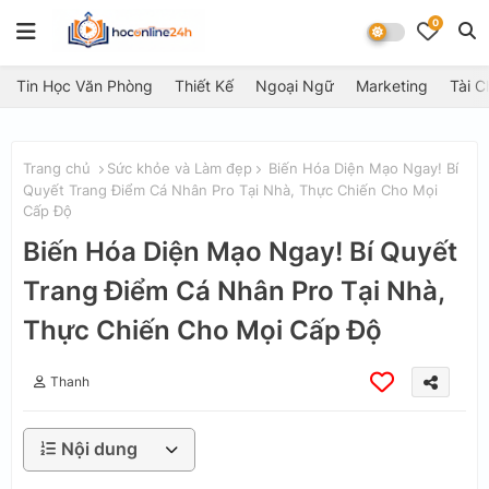
0
Tin Học Văn Phòng
Thiết Kế
Ngoại Ngữ
Marketing
Tài C
Trang chủ
Sức khỏe và Làm đẹp
Biến Hóa Diện Mạo Ngay! Bí
Quyết Trang Điểm Cá Nhân Pro Tại Nhà, Thực Chiến Cho Mọi
Cấp Độ
Biến Hóa Diện Mạo Ngay! Bí Quyết
Trang Điểm Cá Nhân Pro Tại Nhà,
Thực Chiến Cho Mọi Cấp Độ
Thanh
Nội dung