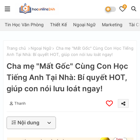
0
Tin Học Văn Phòng
Thiết Kế
Ngoại Ngữ
Marketing
Tài C
Trang chủ
Ngoại Ngữ
Cha mẹ "Mất Gốc" Cùng Con Học Tiếng
Anh Tại Nhà: Bí quyết HOT, giúp con nói lưu loát ngay!
Cha mẹ "Mất Gốc" Cùng Con Học
Tiếng Anh Tại Nhà: Bí quyết HOT,
giúp con nói lưu loát ngay!
Thanh
Nội dung