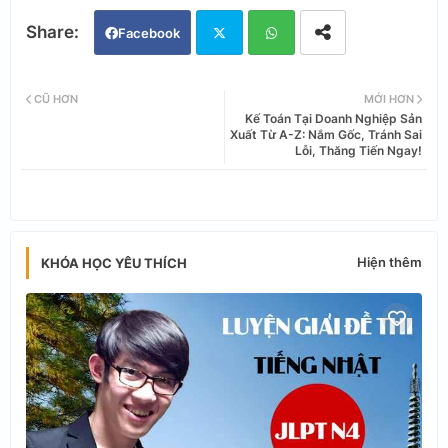
Facebook
Twi
Wh
CŨ HƠN
MỚI HƠN
Kế Toán Tại Doanh Nghiệp Sản
tter
ats
Xuất Từ A-Z: Nắm Gốc, Tránh Sai
Lỗi, Thăng Tiến Ngay!
app
Hiện thêm
KHÓA HỌC YÊU THÍCH