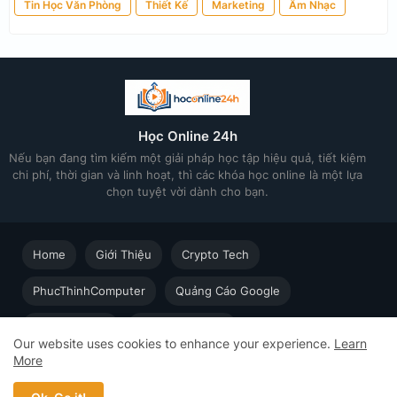
Tin Học Văn Phòng
Thiết Kế
Marketing
Âm Nhạc
Học Online 24h
Nếu bạn đang tìm kiếm một giải pháp học tập hiệu quả, tiết kiệm
chi phí, thời gian và linh hoạt, thì các khóa học online là một lựa
chọn tuyệt vời dành cho bạn.
Home
Giới Thiệu
Crypto Tech
PhucThinhComputer
Quảng Cáo Google
Thiết kế in ấn
Techsolution.vn
Our website uses cookies to enhance your experience.
Learn
More
Học Online cùng Chuyên gia - Khóa học trực tuyến dành cho
người đi làm © 2023 - 2026 Học Online 24h - Design by