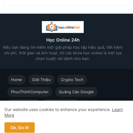
Học Online 24h
Nếu bạn đang tìm kiếm một giải pháp học tập hiệu quả, tiết kiệm
chi phí, thời gian và linh hoạt, thì các khóa học online là một lựa
chọn tuyệt vời dành cho bạn.
Home
Giới Thiệu
Crypto Tech
PhucThinhComputer
Quảng Cáo Google
Thiết kế in ấn
Techsolution.vn
Our website uses cookies to enhance your experience.
Learn
More
Học Online cùng Chuyên gia - Khóa học trực tuyến dành cho
người đi làm © 2023 - 2026 Học Online 24h - Design by
Ok, Go it!
Web5s.net