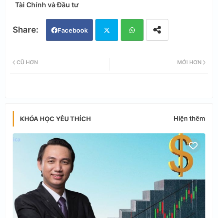
Tài Chính và Đầu tư
Facebook
Twi
Wh
CŨ HƠN
MỚI HƠN
tter
ats
app
Hiện thêm
KHÓA HỌC YÊU THÍCH