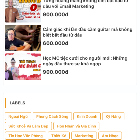
Từng hoang mang không biết bắt đầu từ
đâu với Email Marketing
900.000đ
Cảm giác khi lần đầu cầm guitar mà không
biết bắt đầu từ đâu
600.000đ
Học MC tiệc cưới cho người mới: Những
ngày đầu thực sự khá ngợp
900.000đ
LABELS
Ngoại Ngữ
Phong Cách Sống
Kinh Doanh
Kỹ Năng
Sức Khoẻ Và Làm Đẹp
Hôn Nhân Và Gia Đình
Tin Học Văn Phòng
Thiết Kế
Marketing
Âm Nhạc