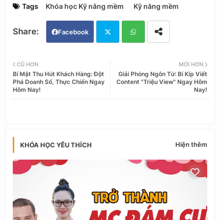
Tags
Khóa học Kỹ năng mềm
Kỹ năng mềm
Facebook
Twi
Wh
CŨ HƠN
MỚI HƠN
Bí Mật Thu Hút Khách Hàng: Đột
Giải Phóng Ngôn Từ: Bí Kíp Viết
tter
ats
Phá Doanh Số, Thực Chiến Ngay
Content "Triệu View" Ngay Hôm
Hôm Nay!
Nay!
app
Hiện thêm
KHÓA HỌC YÊU THÍCH