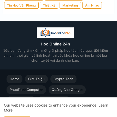
Tin Học Văn Phòng
Thiết Kế
Marketing
Âm Nhạc
Học Online 24h
Nếu bạn đang tìm kiếm một giải pháp học tập hiệu quả, tiết kiệm
chi phí, thời gian và linh hoạt, thì các khóa học online là một lựa
chọn tuyệt vời dành cho bạn.
Home
Giới Thiệu
Crypto Tech
PhucThinhComputer
Quảng Cáo Google
Thiết kế in ấn
Techsolution.vn
Our website uses cookies to enhance your experience.
Learn
More
Học Online cùng Chuyên gia - Khóa học trực tuyến dành cho