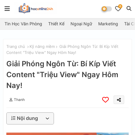
0
Tin Học Văn Phòng
Thiết Kế
Ngoại Ngữ
Marketing
Tài C
Trang chủ
Kỹ năng mềm
Giải Phóng Ngôn Từ: Bí Kíp Viết
Content "Triệu View" Ngay Hôm Nay!
Giải Phóng Ngôn Từ: Bí Kíp Viết
Content "Triệu View" Ngay Hôm
Nay!
Thanh
Nội dung