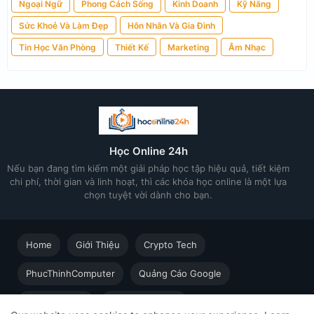
Ngoại Ngữ
Phong Cách Sống
Kinh Doanh
Kỹ Năng
Sức Khoẻ Và Làm Đẹp
Hôn Nhân Và Gia Đình
Tin Học Văn Phòng
Thiết Kế
Marketing
Âm Nhạc
Học Online 24h
Nếu bạn đang tìm kiếm một giải pháp học tập hiệu quả, tiết kiệm
chi phí, thời gian và linh hoạt, thì các khóa học online là một lựa
chọn tuyệt vời dành cho bạn.
Home
Giới Thiệu
Crypto Tech
PhucThinhComputer
Quảng Cáo Google
Thiết kế in ấn
Techsolution.vn