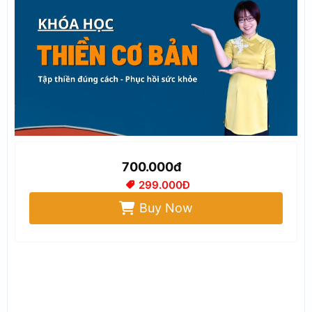
700.000đ
299.000Đ
Buy Now