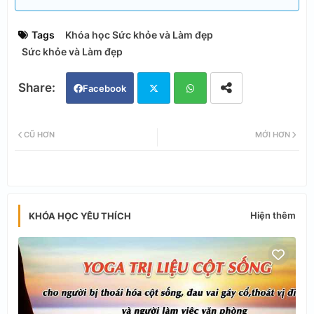
Tags
Khóa học Sức khỏe và Làm đẹp
Sức khỏe và Làm đẹp
Facebook
Twi
Wh
CŨ HƠN
MỚI HƠN
tter
ats
app
Hiện thêm
KHÓA HỌC YÊU THÍCH