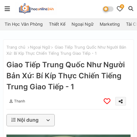
0
Tin Học Văn Phòng
Thiết Kế
Ngoại Ngữ
Marketing
Tài C
Trang chủ
Ngoại Ngữ
Giao Tiếp Trung Quốc Như Người Bản
Xứ: Bí Kíp Thực Chiến Tiếng Trung Giao Tiếp - 1
Giao Tiếp Trung Quốc Như Người
Bản Xứ: Bí Kíp Thực Chiến Tiếng
Trung Giao Tiếp - 1
Thanh
Nội dung