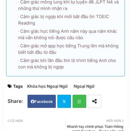
Cảm giác mông lung khi tự luyện đề JLPT N4 và
những thứ mình nhận ra
Cảm giác bị ngợp khi mới bắt đầu ôn TOEIC
Reading
Cảm giác học tiếng Anh năm này qua năm khác
mà vẫn không nói được câu nào
Cảm giác mở app học tiếng Trung lên mà không
biết bắt đầu từ đâu
Cảm giác khi lần đầu tìm lộ trình tiếng Anh cho
con mà không bị ngợp
Tags
Khóa học Ngoại Ngữ
Ngoại Ngữ
Facebook
Twi
Wh
CŨ HƠN
MỚI HƠN
Nhanh tay chinh phục Toán thông
tter
ats