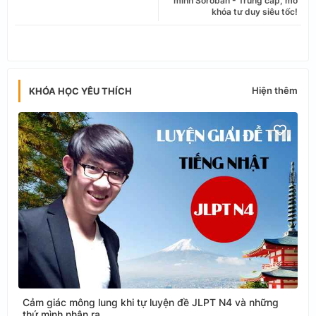
minh Soroban - Trung cấp, mở
khóa tư duy siêu tốc!
app
Hiện thêm
KHÓA HỌC YÊU THÍCH
Cảm giác mông lung khi tự luyện đề JLPT N4 và những
thứ mình nhận ra