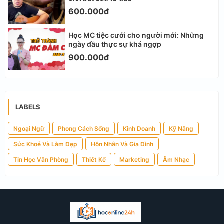
600.000đ
Học MC tiệc cưới cho người mới: Những
ngày đầu thực sự khá ngợp
900.000đ
LABELS
Ngoại Ngữ
Phong Cách Sống
Kinh Doanh
Kỹ Năng
Sức Khoẻ Và Làm Đẹp
Hôn Nhân Và Gia Đình
Tin Học Văn Phòng
Thiết Kế
Marketing
Âm Nhạc