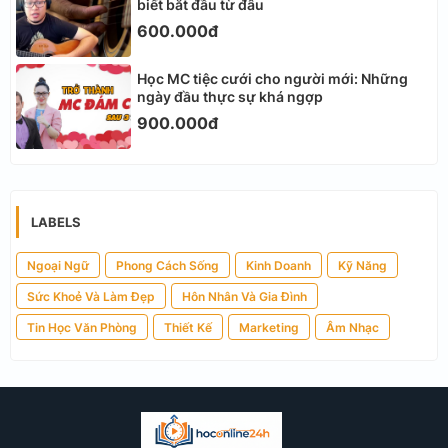
biết bắt đầu từ đâu
600.000đ
Học MC tiệc cưới cho người mới: Những
ngày đầu thực sự khá ngợp
900.000đ
LABELS
Ngoại Ngữ
Phong Cách Sống
Kinh Doanh
Kỹ Năng
Sức Khoẻ Và Làm Đẹp
Hôn Nhân Và Gia Đình
Tin Học Văn Phòng
Thiết Kế
Marketing
Âm Nhạc