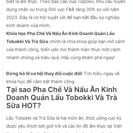
biệt là ẩm thực. Theo báo cáo của TopDev, nhu cầu tuyển
dụng nhân sự trong lĩnh vực F&B tăng 30% so với năm
2023. Đây là cơ hội tuyệt vời để bạn bắt đầu sự nghiệp
kinh doanh của mình.
Khóa học Pha Chế Và Nấu Ăn Kinh Doanh Quán Lẩu
Tobokki Và Trà Sữa
chính là chìa khóa giúp bạn mở cánh
cửa thành công, biến ước mơ thành hiện thực một cách
nhanh chóng và hiệu quả. Hãy cùng khám phá ngay!
Đừng bỏ lỡ cơ hội thay đổi cuộc đời!
Tìm hiểu ngay về
khóa học để nắm bắt thành công.
Tại sao Pha Chế Và Nấu Ăn Kinh
Doanh Quán Lẩu Tobokki Và Trà
Sữa HOT?
Lẩu Tobokki và Trà Sữa là hai món ăn, thức uống cực kỳ
được yêu thích bởi giới trẻ và các tín đồ ẩm thực tại Việt