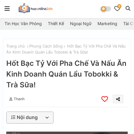
0
Tin Học Văn Phòng
Thiết Kế
Ngoại Ngữ
Marketing
Tài C
Trang chủ
Phong Cách Sống
Hốt Bạc Tỷ Với Pha Chế Và Nấu
Ăn Kinh Doanh Quán Lẩu Tobokki & Trà Sữa!
Hốt Bạc Tỷ Với Pha Chế Và Nấu Ăn
Kinh Doanh Quán Lẩu Tobokki &
Trà Sữa!
Thanh
Nội dung