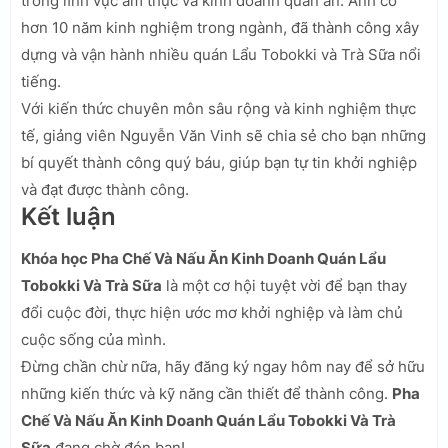
trong lĩnh vực ẩm thực và kinh doanh quán ăn. Anh có
hơn 10 năm kinh nghiệm trong ngành, đã thành công xây
dựng và vận hành nhiều quán Lẩu Tobokki và Trà Sữa nổi
tiếng.
Với kiến thức chuyên môn sâu rộng và kinh nghiệm thực
tế, giảng viên Nguyễn Văn Vinh sẽ chia sẻ cho bạn những
bí quyết thành công quý báu, giúp bạn tự tin khởi nghiệp
và đạt được thành công.
Kết luận
Khóa học Pha Chế Và Nấu Ăn Kinh Doanh Quán Lẩu
Tobokki Và Trà Sữa
là một cơ hội tuyệt vời để bạn thay
đổi cuộc đời, thực hiện ước mơ khởi nghiệp và làm chủ
cuộc sống của mình.
Đừng chần chừ nữa, hãy đăng ký ngay hôm nay để sở hữu
những kiến thức và kỹ năng cần thiết để thành công.
Pha
Chế Và Nấu Ăn Kinh Doanh Quán Lẩu Tobokki Và Trà
Sữa
đang chờ đón bạn!