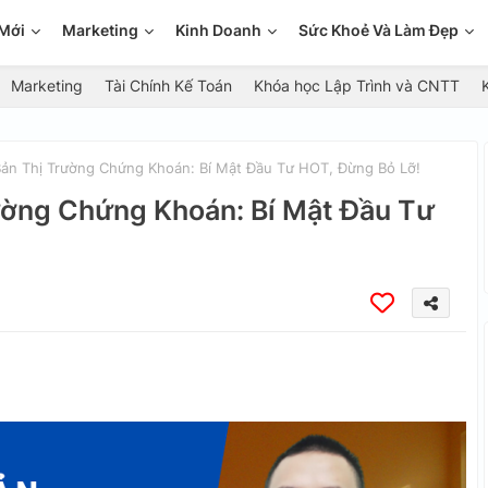
Mới
Marketing
Kinh Doanh
Sức Khoẻ Và Làm Đẹp
Marketing
Tài Chính Kế Toán
Khóa học Lập Trình và CNTT
ản Thị Trường Chứng Khoán: Bí Mật Đầu Tư HOT, Đừng Bỏ Lỡ!
ường Chứng Khoán: Bí Mật Đầu Tư