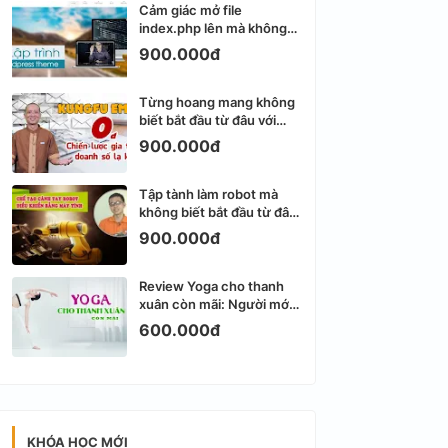
Cảm giác mở file
index.php lên mà không
biết viết gì tiếp theo
900.000đ
Từng hoang mang không
biết bắt đầu từ đâu với
Email Marketing
900.000đ
Tập tành làm robot mà
không biết bắt đầu từ đâu
thì dễ nản thật
900.000đ
Review Yoga cho thanh
xuân còn mãi: Người mới
bắt đầu có dễ tập?
600.000đ
KHÓA HỌC MỚI