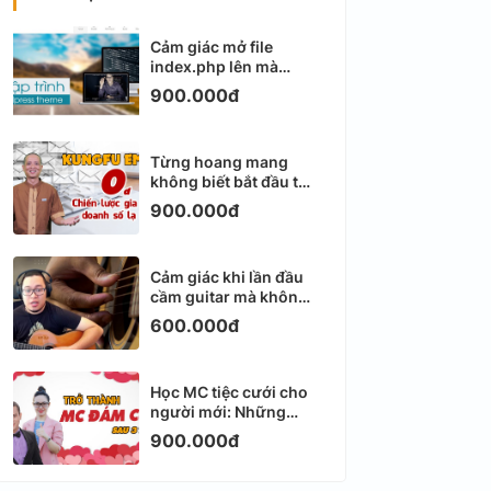
Cảm giác mở file
index.php lên mà
không biết viết gì tiếp
900.000đ
theo
Từng hoang mang
không biết bắt đầu từ
đâu với Email
900.000đ
Marketing
Cảm giác khi lần đầu
cầm guitar mà không
biết bắt đầu từ đâu
600.000đ
Học MC tiệc cưới cho
người mới: Những
ngày đầu thực sự khá
900.000đ
ngợp