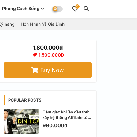
0
Phong Cách Sống
Kỹ năng
Hôn Nhân Và Gia Đình
1.800.000đ
1.500.000Đ
Buy Now
POPULAR POSTS
Cảm giác khi lần đầu thử
xây hệ thống Affiliate từ
Facebook cá nhân
990.000đ