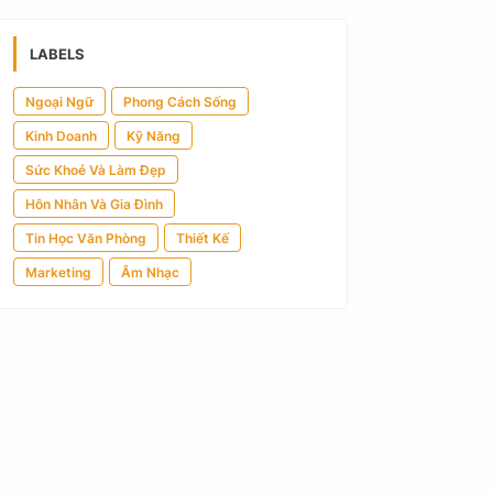
LABELS
Ngoại Ngữ
Phong Cách Sống
Kinh Doanh
Kỹ Năng
Sức Khoẻ Và Làm Đẹp
Hôn Nhân Và Gia Đình
Tin Học Văn Phòng
Thiết Kế
Marketing
Âm Nhạc