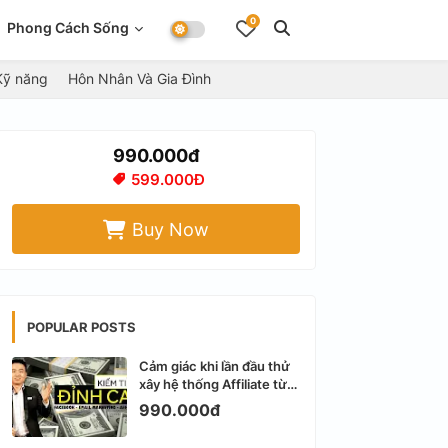
0
Phong Cách Sống
Kỹ năng
Hôn Nhân Và Gia Đình
990.000đ
599.000Đ
Buy Now
POPULAR POSTS
Cảm giác khi lần đầu thử
xây hệ thống Affiliate từ
Facebook cá nhân
990.000đ