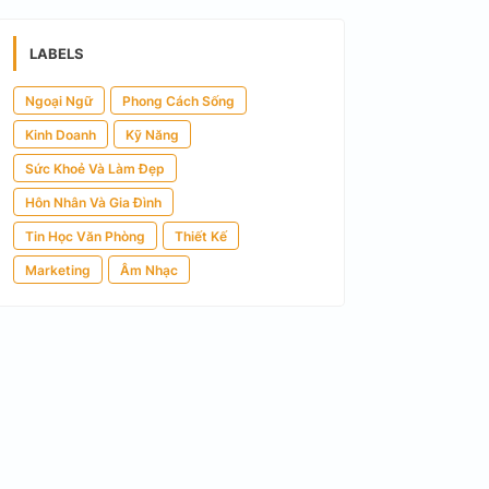
LABELS
Ngoại Ngữ
Phong Cách Sống
Kinh Doanh
Kỹ Năng
Sức Khoẻ Và Làm Đẹp
Hôn Nhân Và Gia Đình
Tin Học Văn Phòng
Thiết Kế
Marketing
Âm Nhạc