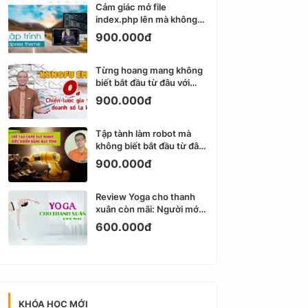
Cảm giác mở file
index.php lên mà không
biết viết gì tiếp theo
900.000đ
Từng hoang mang không
biết bắt đầu từ đâu với
Email Marketing
900.000đ
Tập tành làm robot mà
không biết bắt đầu từ đâu
thì dễ nản thật
900.000đ
Review Yoga cho thanh
xuân còn mãi: Người mới
bắt đầu có dễ tập?
600.000đ
KHÓA HỌC MỚI