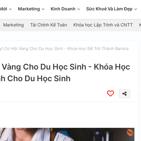
Mới
Marketing
Kinh Doanh
Sức Khoẻ Và Làm Đẹp
Marketing
Tài Chính Kế Toán
Khóa học Lập Trình và CNTT
y! Cơ Hội Vàng Cho Du Học Sinh - Khóa Học Để Trở Thành Barista
i Vàng Cho Du Học Sinh - Khóa Học
nh Cho Du Học Sinh