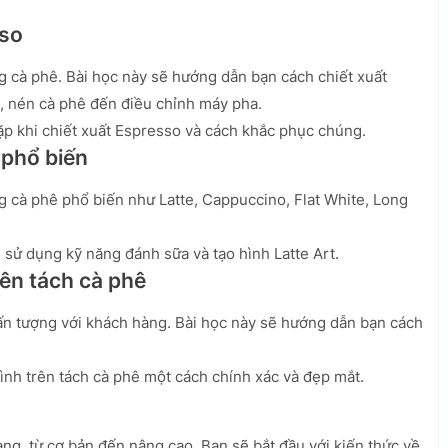
sso
g cà phê. Bài học này sẽ hướng dẫn bạn cách chiết xuất
ê, nén cà phê đến điều chỉnh máy pha.
ặp khi chiết xuất Espresso và cách khắc phục chúng.
 phổ biến
ng cà phê phổ biến như Latte, Cappuccino, Flat White, Long
 sử dụng kỹ năng đánh sữa và tạo hình Latte Art.
rên tách cà phê
 ấn tượng với khách hàng. Bài học này sẽ hướng dẫn bạn cách
ình trên tách cà phê một cách chính xác và đẹp mắt.
ràng, từ cơ bản đến nâng cao. Bạn sẽ bắt đầu với kiến thức về