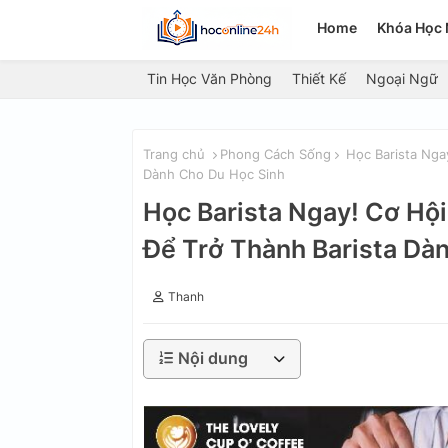
Home
Khóa Học 
Tin Học Văn Phòng
Thiết Kế
Ngoại Ngữ
Trang chủ
Phong Cách Sống
Học Barista Nga
Dành Cho Du Học Sinh
Học Barista Ngay! Cơ Hộ
Để Trở Thành Barista Dà
Thanh
Nội dung