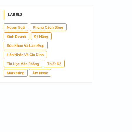
LABELS
Ngoại Ngữ
Phong Cách Sống
Kinh Doanh
Kỹ Năng
Sức Khoẻ Và Làm Đẹp
Hôn Nhân Và Gia Đình
Tin Học Văn Phòng
Thiết Kế
Marketing
Âm Nhạc