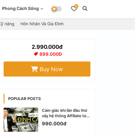
0
Phong Cách Sống
Kỹ năng
Hôn Nhân Và Gia Đình
2.990.000đ
899.000Đ
Buy Now
POPULAR POSTS
Cảm giác khi lần đầu thử
xây hệ thống Affiliate từ
Facebook cá nhân
990.000đ