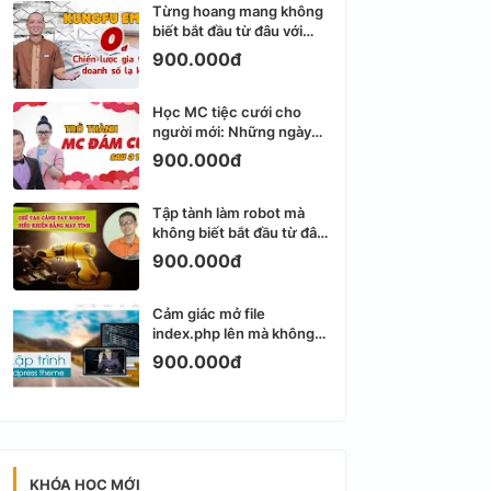
Từng hoang mang không
biết bắt đầu từ đâu với
Email Marketing
900.000đ
Học MC tiệc cưới cho
người mới: Những ngày
đầu thực sự khá ngợp
900.000đ
Tập tành làm robot mà
không biết bắt đầu từ đâu
thì dễ nản thật
900.000đ
Cảm giác mở file
index.php lên mà không
biết viết gì tiếp theo
900.000đ
KHÓA HỌC MỚI