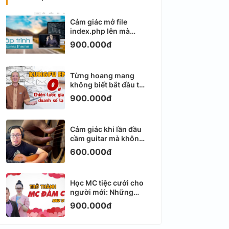
Cảm giác mở file
index.php lên mà
không biết viết gì tiếp
900.000đ
theo
Từng hoang mang
không biết bắt đầu từ
đâu với Email
900.000đ
Marketing
Cảm giác khi lần đầu
cầm guitar mà không
biết bắt đầu từ đâu
600.000đ
Học MC tiệc cưới cho
người mới: Những
ngày đầu thực sự khá
900.000đ
ngợp