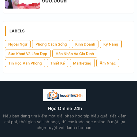
900.000đ
LABELS
Ngoại Ngữ
Phong Cách Sống
Kinh Doanh
Kỹ Năng
Sức Khoẻ Và Làm Đẹp
Hôn Nhân Và Gia Đình
Tin Học Văn Phòng
Thiết Kế
Marketing
Âm Nhạc
Học Online 24h
Nếu bạn đang tìm kiếm một giải pháp học tập hiệu quả, tiết kiệm
chi phí, thời gian và linh hoạt, thì các khóa học online là một lựa
chọn tuyệt vời dành cho bạn.