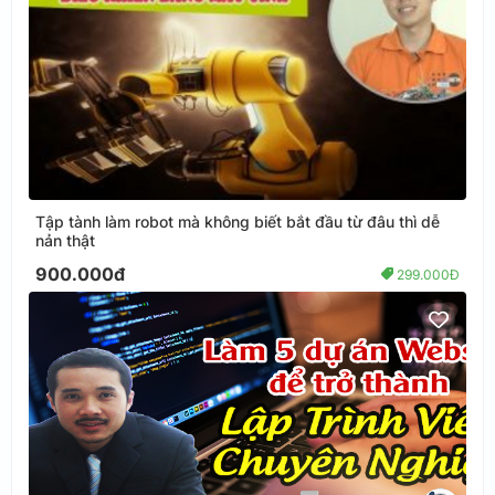
Tập tành làm robot mà không biết bắt đầu từ đâu thì dễ
nản thật
900.000đ
299.000Đ