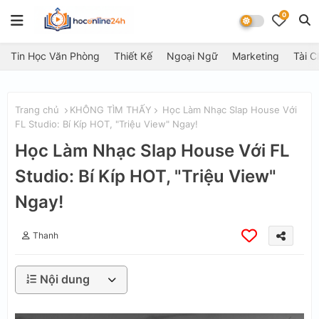
0
Tin Học Văn Phòng
Thiết Kế
Ngoại Ngữ
Marketing
Tài C
Trang chủ
KHÔNG TÌM THẤY
Học Làm Nhạc Slap House Với
FL Studio: Bí Kíp HOT, "Triệu View" Ngay!
Học Làm Nhạc Slap House Với FL
Studio: Bí Kíp HOT, "Triệu View"
Ngay!
Thanh
Nội dung