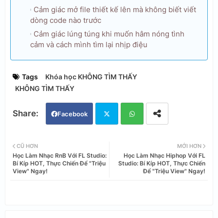
Cảm giác mở file thiết kế lên mà không biết viết
dòng code nào trước
Cảm giác lúng túng khi muốn hâm nóng tình
cảm và cách mình tìm lại nhịp điệu
Tags
Khóa học KHÔNG TÌM THẤY
KHÔNG TÌM THẤY
Facebook
Twi
Wh
CŨ HƠN
MỚI HƠN
Học Làm Nhạc RnB Với FL Studio:
Học Làm Nhạc Hiphop Với FL
tter
ats
Bí Kíp HOT, Thực Chiến Để "Triệu
Studio: Bí Kíp HOT, Thực Chiến
View" Ngay!
Để "Triệu View" Ngay!
app