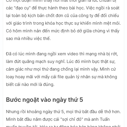
Có một đoạn mình thấy hơi mất thời gian là lúc chuẩn bị
các "đạo cụ" để thực hành theo bài học. Việc ngồi rà soát
lại toàn bộ kịch bản chốt đơn cũ của công ty để đối chiếu
với giáo trình trong khóa học thực sự khiến mình mệt mỏi.
Có hôm mình nản đến mức định bỏ dở giữa chừng vì thấy
sao mà nhiều việc thế.
Đã có lúc mình đang ngồi xem video thì mạng nhà bị rớt,
làm đứt quãng mạch suy nghĩ. Lúc đó mình bực thật sự,
cảm giác như mọi thứ đang chống lại mình vậy. Mình cứ
loay hoay mãi với mấy cái file quản lý nhân sự mà không
biết cái nào mới là đúng.
Bước ngoặt vào ngày thứ 5
Nhưng rồi khoảng ngày thứ 5, mọi thứ bắt đầu dễ thở hơn.
Mình bắt đầu nắm được cái "sợi chỉ đỏ" mà anh Tuấn
muốn truyền tải. Hóa ra tự động hóa bán hàng không phải