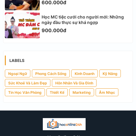
600.000đ
Học MC tiệc cưới cho người mới: Những
ngày đầu thực sự khá ngợp
900.000đ
LABELS
Ngoại Ngữ
Phong Cách Sống
Kinh Doanh
Kỹ Năng
Sức Khoẻ Và Làm Đẹp
Hôn Nhân Và Gia Đình
Tin Học Văn Phòng
Thiết Kế
Marketing
Âm Nhạc